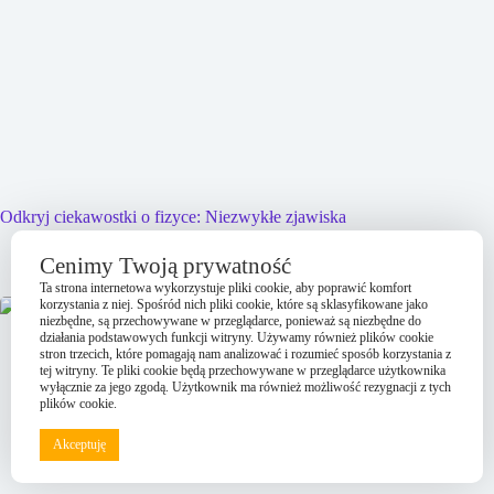
Odkryj ciekawostki o fizyce: Niezwykłe zjawiska
2025-08-29
Cenimy Twoją prywatność
Ta strona internetowa wykorzystuje pliki cookie, aby poprawić komfort
korzystania z niej. Spośród nich pliki cookie, które są sklasyfikowane jako
niezbędne, są przechowywane w przeglądarce, ponieważ są niezbędne do
działania podstawowych funkcji witryny. Używamy również plików cookie
stron trzecich, które pomagają nam analizować i rozumieć sposób korzystania z
tej witryny. Te pliki cookie będą przechowywane w przeglądarce użytkownika
wyłącznie za jego zgodą. Użytkownik ma również możliwość rezygnacji z tych
plików cookie.
Akceptuję