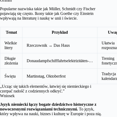
Grimm
Popularne nazwiska takie jak Müller, Schmidt czy Fischer
pojawiają się często. Ikony takie jak Goethe czy Einstein
wpływają na literaturę i naukę w unii i świecie.
Temat
Przykład
Uwa
Wielkie
Ułatwia
Rzeczownik → Das Haus
litery
rozpozn
Długie
Trening
Donaudampfschifffahrtselektrizitäten‑…
złożenia
fonetycz
Tradycja 
Święta
Martinstag, Oktoberfest
kalendar
„Ucząc się takich elementów, łatwiej się niemieckiego i
czerpać radość z codziennych odkryć.”
Wniosek
Język niemiecki łączy bogate dziedzictwo historyczne z
nowoczesnymi rozwiązaniami technicznymi.
To język,
który wpływa na nauki, biznes i kulturę w Europie i poza nią.