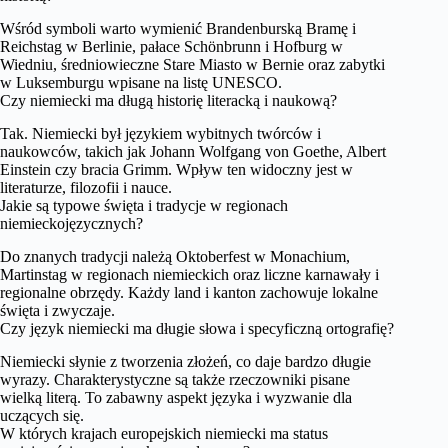
Wśród symboli warto wymienić Brandenburską Bramę i
Reichstag w Berlinie, pałace Schönbrunn i Hofburg w
Wiedniu, średniowieczne Stare Miasto w Bernie oraz zabytki
w Luksemburgu wpisane na listę UNESCO.
Czy niemiecki ma długą historię literacką i naukową?
Tak. Niemiecki był językiem wybitnych twórców i
naukowców, takich jak Johann Wolfgang von Goethe, Albert
Einstein czy bracia Grimm. Wpływ ten widoczny jest w
literaturze, filozofii i nauce.
Jakie są typowe święta i tradycje w regionach
niemieckojęzycznych?
Do znanych tradycji należą Oktoberfest w Monachium,
Martinstag w regionach niemieckich oraz liczne karnawały i
regionalne obrzędy. Każdy land i kanton zachowuje lokalne
święta i zwyczaje.
Czy język niemiecki ma długie słowa i specyficzną ortografię?
Niemiecki słynie z tworzenia złożeń, co daje bardzo długie
wyrazy. Charakterystyczne są także rzeczowniki pisane
wielką literą. To zabawny aspekt języka i wyzwanie dla
uczących się.
W których krajach europejskich niemiecki ma status