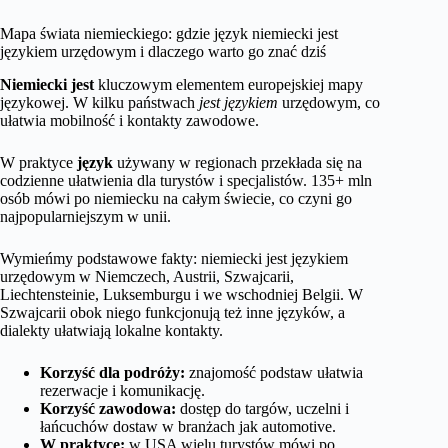
Mapa świata niemieckiego: gdzie język niemiecki jest
językiem urzędowym i dlaczego warto go znać dziś
Niemiecki jest
kluczowym elementem europejskiej mapy
językowej. W kilku państwach
jest językiem
urzędowym, co
ułatwia mobilność i kontakty zawodowe.
W praktyce
język
używany w regionach przekłada się na
codzienne ułatwienia dla turystów i specjalistów. 135+ mln
osób mówi po niemiecku na całym świecie, co czyni go
najpopularniejszym w unii.
Wymieńmy podstawowe fakty: niemiecki jest językiem
urzędowym w Niemczech, Austrii, Szwajcarii,
Liechtensteinie, Luksemburgu i we wschodniej Belgii. W
Szwajcarii obok niego funkcjonują też inne języków, a
dialekty ułatwiają lokalne kontakty.
Korzyść dla podróży:
znajomość podstaw ułatwia
rezerwacje i komunikację.
Korzyść zawodowa:
dostęp do targów, uczelni i
łańcuchów dostaw w branżach jak automotive.
W praktyce:
w USA wielu turystów mówi po