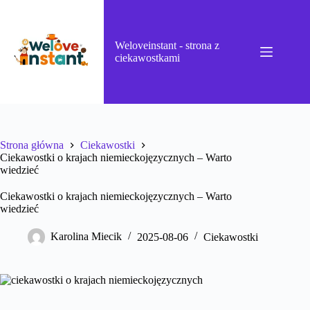
Przejdź
do
treści
Weloveinstant - strona z
ciekawostkami
Strona główna
Ciekawostki
Ciekawostki o krajach niemieckojęzycznych – Warto
wiedzieć
Ciekawostki o krajach niemieckojęzycznych – Warto
wiedzieć
Karolina Miecik
2025-08-06
Ciekawostki