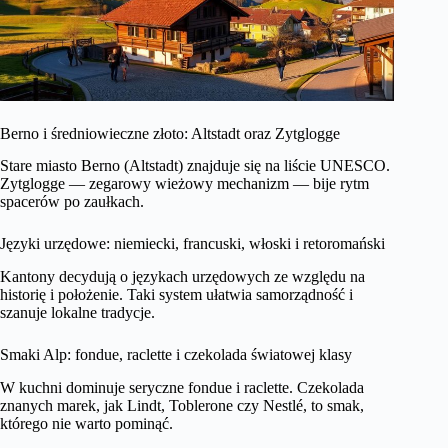
Berno i średniowieczne złoto: Altstadt oraz Zytglogge
Stare miasto Berno (Altstadt) znajduje się na liście UNESCO.
Zytglogge — zegarowy wieżowy mechanizm — bije rytm
spacerów po zaułkach.
Języki urzędowe: niemiecki, francuski, włoski i retoromański
Kantony decydują o językach urzędowych ze względu na
historię i położenie. Taki system ułatwia samorządność i
szanuje lokalne tradycje.
Smaki Alp: fondue, raclette i czekolada światowej klasy
W kuchni dominuje seryczne fondue i raclette. Czekolada
znanych marek, jak Lindt, Toblerone czy Nestlé, to smak,
którego nie warto pominąć.