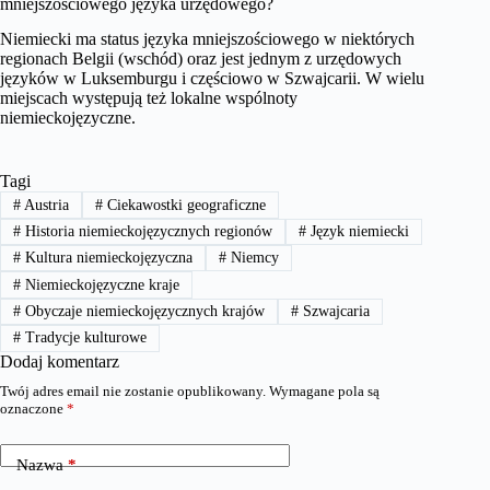
mniejszościowego języka urzędowego?
Niemiecki ma status języka mniejszościowego w niektórych
regionach Belgii (wschód) oraz jest jednym z urzędowych
języków w Luksemburgu i częściowo w Szwajcarii. W wielu
miejscach występują też lokalne wspólnoty
niemieckojęzyczne.
Tagi
#
Austria
#
Ciekawostki geograficzne
#
Historia niemieckojęzycznych regionów
#
Język niemiecki
#
Kultura niemieckojęzyczna
#
Niemcy
#
Niemieckojęzyczne kraje
#
Obyczaje niemieckojęzycznych krajów
#
Szwajcaria
#
Tradycje kulturowe
Dodaj komentarz
Twój adres email nie zostanie opublikowany.
Wymagane pola są
oznaczone
*
Nazwa
*