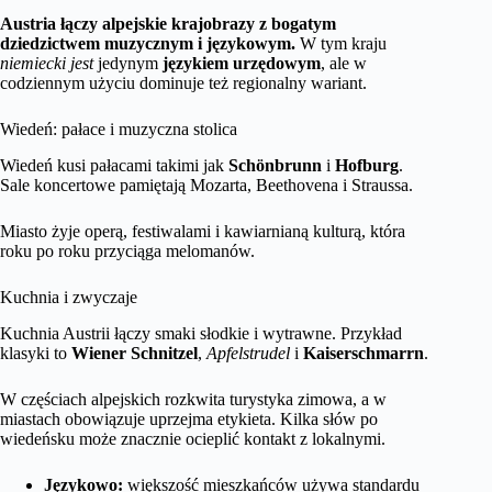
Austria łączy alpejskie krajobrazy z bogatym
dziedzictwem muzycznym i językowym.
W tym kraju
niemiecki jest
jedynym
językiem urzędowym
, ale w
codziennym użyciu dominuje też regionalny wariant.
Wiedeń: pałace i muzyczna stolica
Wiedeń kusi pałacami takimi jak
Schönbrunn
i
Hofburg
.
Sale koncertowe pamiętają Mozarta, Beethovena i Straussa.
Miasto żyje operą, festiwalami i kawiarnianą kulturą, która
roku po roku przyciąga melomanów.
Kuchnia i zwyczaje
Kuchnia Austrii łączy smaki słodkie i wytrawne. Przykład
klasyki to
Wiener Schnitzel
,
Apfelstrudel
i
Kaiserschmarrn
.
W częściach alpejskich rozkwita turystyka zimowa, a w
miastach obowiązuje uprzejma etykieta. Kilka słów po
wiedeńsku może znacznie ocieplić kontakt z lokalnymi.
Językowo:
większość mieszkańców używa standardu