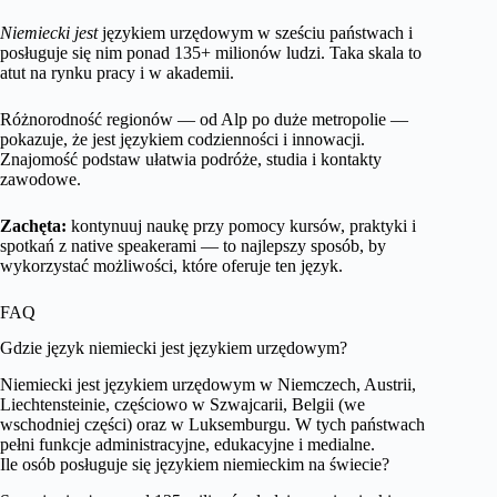
Niemiecki jest
językiem urzędowym w sześciu państwach i
posługuje się nim ponad 135+ milionów ludzi. Taka skala to
atut na rynku pracy i w akademii.
Różnorodność regionów — od Alp po duże metropolie —
pokazuje, że jest językiem codzienności i innowacji.
Znajomość podstaw ułatwia podróże, studia i kontakty
zawodowe.
Zachęta:
kontynuuj naukę przy pomocy kursów, praktyki i
spotkań z native speakerami — to najlepszy sposób, by
wykorzystać możliwości, które oferuje ten język.
FAQ
Gdzie język niemiecki jest językiem urzędowym?
Niemiecki jest językiem urzędowym w Niemczech, Austrii,
Liechtensteinie, częściowo w Szwajcarii, Belgii (we
wschodniej części) oraz w Luksemburgu. W tych państwach
pełni funkcje administracyjne, edukacyjne i medialne.
Ile osób posługuje się językiem niemieckim na świecie?