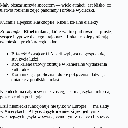
Mały obszar sprzyja spacerom — wiele atrakcji jest blisko, co
ułatwia robienie zdjęć panoramy i krótkie wycieczki.
Kuchnia alpejska: Käsknöpfle, Ribel i lokalne dialekty
Käsknöpfle
i
Ribel
to dania, które warto spróbować — proste,
sycące i typowe dla tego krajobrazu. Lokalne sklepy oferują
rzemiosło i produkty regionalne.
Bliskość Szwajcarii i Austrii wpływa na gospodarkę i
styl życia ludzi.
Rok kalendarzowy obfituje w kameralne wydarzenia
kulturalne.
Komunikacja publiczna i dobre połączenia ułatwiają
dotarcie z pobliskich miast.
Niemiecki na całym świecie: zasięg, historia języka i miejsca,
gdzie się nim posługuje
Dziś niemiecki funkcjonuje nie tylko w Europie — ma ślady
w Amerykach i Afryce.
Język niemiecki jest
jednym z
ważniejszych języków świata, cenionym w nauce i biznesie.