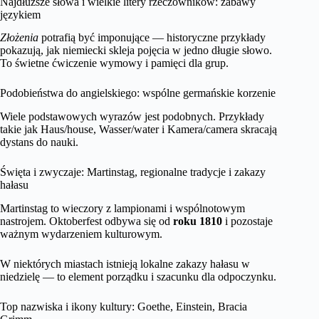
Najdłuższe słowa i wielkie litery rzeczowników: zabawy
językiem
Złożenia
potrafią być imponujące — historyczne przykłady
pokazują, jak niemiecki skleja pojęcia w jedno długie słowo.
To świetne ćwiczenie wymowy i pamięci dla grup.
Podobieństwa do angielskiego: wspólne germańskie korzenie
Wiele podstawowych wyrazów jest podobnych. Przykłady
takie jak Haus/house, Wasser/water i Kamera/camera skracają
dystans do nauki.
Święta i zwyczaje: Martinstag, regionalne tradycje i zakazy
hałasu
Martinstag to wieczory z lampionami i wspólnotowym
nastrojem. Oktoberfest odbywa się od
roku 1810
i pozostaje
ważnym wydarzeniem kulturowym.
W niektórych miastach istnieją lokalne zakazy hałasu w
niedzielę — to element porządku i szacunku dla odpoczynku.
Top nazwiska i ikony kultury: Goethe, Einstein, Bracia