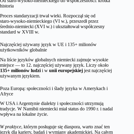
Od staro‑wysoko‑niemieckiego do współczesności: krótka
historia
Proces standaryzacji trwał wieki. Rozpoczął się od
staro‑wysoko‑niemieckiego (VI w.), przeszedł przez
średnio‑niemiecki (XVI w.) i ukształtował współczesny
standard w XVIII w.
Najczęściej używany język w UE i 135+ milionów
użytkowników globalnie
Na liście języków globalnych niemiecki zajmuje wysokie
miejsce — to 12. najczęściej używany język. Liczy około
135+ milionów ludzi
i w
unii europejskiej
jest najczęściej
używanym językiem.
Poza Europą: społeczności i ślady języka w Amerykach i
Afryce
W USA i Argentynie dialekty i społeczności utrzymują
tradycje. W Namibii niemiecki miał status do 1990 r. i nadal
wpływa na lokalne życie.
W praktyce
, którym posługuje się diaspora, warto znać ten
język dla kariery, badań i wymiany akademickiej. Na całym