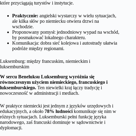
które przyciągają turystów i instytucje.
Praktycznie:
angielski wystarczy w wielu sytuacjach,
ale kilka słów po niemiecku otwiera drzwi na
wschodzie.
Proponowany pomysł: jednodniowy wypad na wschód,
by posmakować lokalnego charakteru.
Komunikacja: dobra sieć kolejowa i autostrady ułatwia
podróże między regionami.
Luksemburg: między francuskim, niemieckim i
luksemburskim
W sercu Beneluksu Luksemburg wyróżnia się
równoczesnym użyciem niemieckiego, francuskiego i
luksemburskiego.
Ten niewielki kraj łączy tradycję i
nowoczesność w administracji i mediach.
W praktyce niemiecki jest jednym z języków urzędowych i
edukacyjnych, a około
78% ludności
komunikuje się nim w
różnych sytuacjach. Luksemburski pełni funkcję języka
narodowego, zaś francuski dominuje w sądownictwie i
dyplomacji.