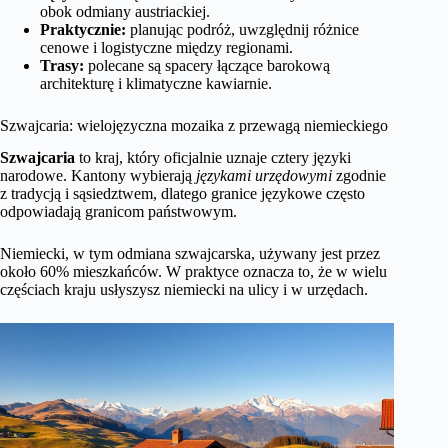
obok odmiany austriackiej.
Praktycznie:
planując podróż, uwzględnij różnice
cenowe i logistyczne między regionami.
Trasy:
polecane są spacery łączące barokową
architekturę i klimatyczne kawiarnie.
Szwajcaria: wielojęzyczna mozaika z przewagą niemieckiego
Szwajcaria
to kraj, który oficjalnie uznaje cztery języki
narodowe. Kantony wybierają
językami urzędowymi
zgodnie
z tradycją i sąsiedztwem, dlatego granice językowe często
odpowiadają granicom państwowym.
Niemiecki, w tym odmiana szwajcarska, używany jest przez
około 60% mieszkańców. W praktyce oznacza to, że w wielu
częściach kraju usłyszysz niemiecki na ulicy i w urzędach.