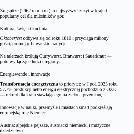
Zugspitze (2962 m n.p.m.) to najwyższy szczyt w kraju i
popularny cel dla miłośników gór.
Kultura, święta i kuchnia
Oktoberfest
odbywa się od roku 1810 i przyciąga miliony
gości, promując bawarskie tradycje.
Na talerzach królują Currywurst, Bratwurst i Sauerkraut —
potrawy łączące ludzi i regiony.
Energiewende i innowacje
Transformacja energetyczna
to priorytet: w I poł. 2023 roku
57,7% produkcji netto energii elektrycznej pochodziło z OZE
— rekord dla kraju stawiającego na zieloną przemianę.
Innowacje w nauki, przemyśle i miastach smart podkreślają
europejską rolę Niemiec.
Austria: alpejskie pejzaże, austriacki niemiecki i muzyczne
dziedzictwo