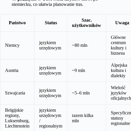
niemiecku, co ułatwia planowanie tras.
Szac.
Państwo
Status
Uwaga
użytkowników
Główne
językiem
centrum
Niemcy
~80 mln
urzędowym
kultury i
biznesu
Alpejska
językiem
Austria
~9 mln
kultura i
urzędowym
dialekty
Wielość
językiem
Szwajcaria
~5–6 mln
języków
urzędowym
oficjalnyc
Belgijskie
językiem
Specyficz
regiony,
urzędowym
razem kilka
statusy
Luksemburg,
/
mln
regionalne
Liechtenstein
regionalnym