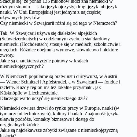
Szacuje się, że ponad 135 milionów ludzi zna niemiecki w
różnym stopniu — jako język ojczysty, drugi język lub język
nauki. W Unii Europejskiej jest jednym z najczęściej
używanych języków.
Czy niemiecki w Szwajcarii różni się od tego w Niemczech?
Tak. W Szwajcarii używa się dialektów alpejskich
(Schweizerdeutsch) w codziennym życiu, a standardowy
niemiecki (Hochdeutsch) stosuje się w mediach, szkolnictwie i
urzędach. Różnice obejmują wymowę, słownictwo i niektóre
zwroty.
Jakie są charakterystyczne potrawy w krajach
niemieckojęzycznych?
W Niemczech popularne są bratwurst i currywurst, w Austrii
— Wiener Schnitzel i Apfelstrudel, a w Szwajcarii — fondue i
raclette. Każdy region ma też lokalne przysmaki, jak
Käsknöpfle w Liechtensteinie.
Dlaczego warto uczyć się niemieckiego dziś?
Niemiecki otwiera drzwi do rynku pracy w Europie, nauki (w
tym uczelni technicznych), kultury i badań. Znajomość języka
ułatwia podróże, kontakty biznesowe i dostęp do
oryginalnych źródeł.
Jakie są najciekawsze zabytki związane z niemieckojęzyczną
historią?