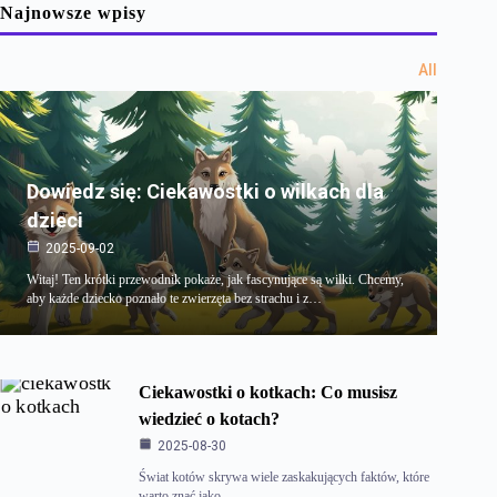
Najnowsze wpisy
All
Dowiedz się: Ciekawostki o wilkach dla
dzieci
2025-09-02
Witaj! Ten krótki przewodnik pokaże, jak fascynujące są wilki. Chcemy,
aby każde dziecko poznało te zwierzęta bez strachu i z…
Ciekawostki o kotkach: Co musisz
wiedzieć o kotach?
2025-08-30
Świat kotów skrywa wiele zaskakujących faktów, które
warto znać jako…