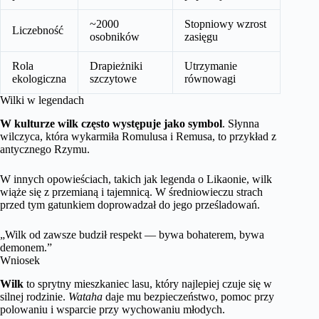
~2000
Stopniowy wzrost
Liczebność
osobników
zasięgu
Rola
Drapieżniki
Utrzymanie
ekologiczna
szczytowe
równowagi
Wilki w legendach
W kulturze wilk często występuje jako symbol
. Słynna
wilczyca, która wykarmiła Romulusa i Remusa, to przykład z
antycznego Rzymu.
W innych opowieściach, takich jak legenda o Likaonie, wilk
wiąże się z przemianą i tajemnicą. W średniowieczu strach
przed tym gatunkiem doprowadzał do jego prześladowań.
„Wilk od zawsze budził respekt — bywa bohaterem, bywa
demonem.”
Wniosek
Wilk
to sprytny mieszkaniec lasu, który najlepiej czuje się w
silnej rodzinie.
Wataha
daje mu bezpieczeństwo, pomoc przy
polowaniu i wsparcie przy wychowaniu młodych.