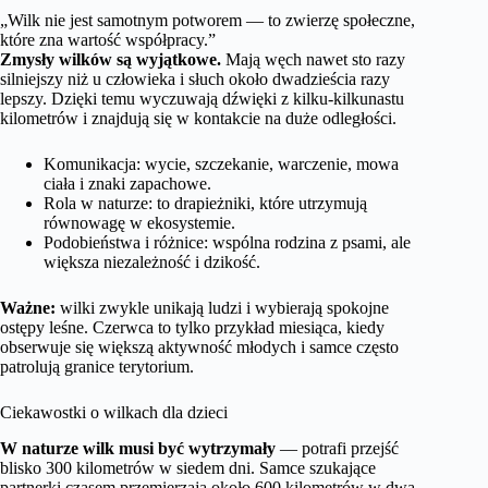
„Wilk nie jest samotnym potworem — to zwierzę społeczne,
które zna wartość współpracy.”
Zmysły wilków są wyjątkowe.
Mają węch nawet sto razy
silniejszy niż u człowieka i słuch około dwadzieścia razy
lepszy. Dzięki temu wyczuwają dźwięki z kilku-kilkunastu
kilometrów i znajdują się w kontakcie na duże odległości.
Komunikacja: wycie, szczekanie, warczenie, mowa
ciała i znaki zapachowe.
Rola w naturze: to drapieżniki, które utrzymują
równowagę w ekosystemie.
Podobieństwa i różnice: wspólna rodzina z psami, ale
większa niezależność i dzikość.
Ważne:
wilki zwykle unikają ludzi i wybierają spokojne
ostępy leśne. Czerwca to tylko przykład miesiąca, kiedy
obserwuje się większą aktywność młodych i samce często
patrolują granice terytorium.
Ciekawostki o wilkach dla dzieci
W naturze wilk musi być wytrzymały
— potrafi przejść
blisko 300 kilometrów w siedem dni. Samce szukające
partnerki czasem przemierzają około 600 kilometrów w dwa