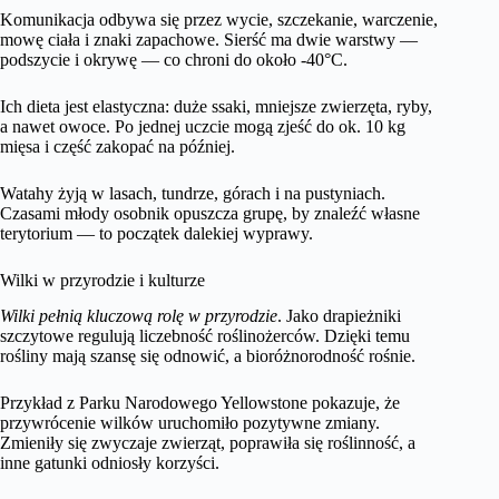
Komunikacja odbywa się przez wycie, szczekanie, warczenie,
mowę ciała i znaki zapachowe. Sierść ma dwie warstwy —
podszycie i okrywę — co chroni do około -40°C.
Ich dieta jest elastyczna: duże ssaki, mniejsze zwierzęta, ryby,
a nawet owoce. Po jednej uczcie mogą zjeść do ok. 10 kg
mięsa i część zakopać na później.
Watahy żyją w lasach, tundrze, górach i na pustyniach.
Czasami młody osobnik opuszcza grupę, by znaleźć własne
terytorium — to początek dalekiej wyprawy.
Wilki w przyrodzie i kulturze
Wilki pełnią kluczową rolę w przyrodzie
. Jako drapieżniki
szczytowe regulują liczebność roślinożerców. Dzięki temu
rośliny mają szansę się odnowić, a bioróżnorodność rośnie.
Przykład z Parku Narodowego Yellowstone pokazuje, że
przywrócenie wilków uruchomiło pozytywne zmiany.
Zmieniły się zwyczaje zwierząt, poprawiła się roślinność, a
inne gatunki odniosły korzyści.