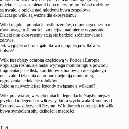
opiekuje się szczeniętami i dba o terytorium. Więzi rodzinne
są trwałe, a opieka nad młodymi bywa zespołowa.
Dlaczego wilki są ważne dla ekosystemu?
Wilki regulują populacje roślinożerców, co pomaga utrzymać
równowagę roślinności i zmniejsza nadmierne wypasanie.
Dzięki nim ekosystemy stają się bardziej zróżnicowane i
zdrowe.
Jak wygląda ochrona gatunkowa i populacja wilków w
Polsce?
Wilk jest objęty ochroną częściową w Polsce i Europie.
Populacja rośnie, ale nadal wymaga monitoringu z powodu
fragmentacji siedlisk, konfliktów z hodowlą i nielegalnego
odstrzału. Działania ochronne obejmują monitoring,
ogrodzenia i edukację rolników.
Jakie są najważniejsze legendy związane z wilkami?
Wilk pojawia się w wielu mitach i legendach. Najsłynniejszy
przykład to legenda o wilczycy, która wychowała Romulusa i
Remusa — założycieli Rzymu. W kulturach europejskich wilk
bywa symbolem siły, dzikości i mądrości.
Tagi