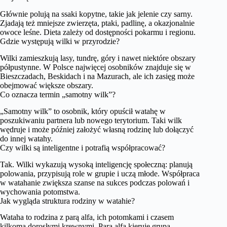
Głównie polują na ssaki kopytne, takie jak jelenie czy sarny.
Zjadają też mniejsze zwierzęta, ptaki, padlinę, a okazjonalnie
owoce leśne. Dieta zależy od dostępności pokarmu i regionu.
Gdzie występują wilki w przyrodzie?
Wilki zamieszkują lasy, tundrę, góry i nawet niektóre obszary
półpustynne. W Polsce najwięcej osobników znajduje się w
Bieszczadach, Beskidach i na Mazurach, ale ich zasięg może
obejmować większe obszary.
Co oznacza termin „samotny wilk”?
„Samotny wilk” to osobnik, który opuścił watahę w
poszukiwaniu partnera lub nowego terytorium. Taki wilk
wędruje i może później założyć własną rodzinę lub dołączyć
do innej watahy.
Czy wilki są inteligentne i potrafią współpracować?
Tak. Wilki wykazują wysoką inteligencję społeczną: planują
polowania, przypisują role w grupie i uczą młode. Współpraca
w watahanie zwiększa szanse na sukces podczas polowań i
wychowania potomstwa.
Jak wygląda struktura rodziny w watahie?
Wataha to rodzina z parą alfa, ich potomkami i czasem
kilkoma dorosłymi krewnymi. Para alfa kieruje grupą,