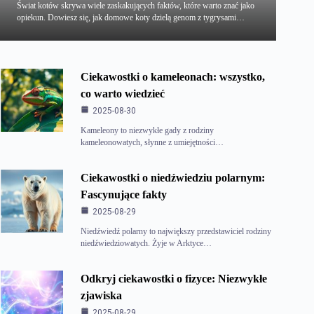
Świat kotów skrywa wiele zaskakujących faktów, które warto znać jako
opiekun. Dowiesz się, jak domowe koty dzielą genom z tygrysami…
Ciekawostki o kameleonach: wszystko,
co warto wiedzieć
2025-08-30
Kameleony to niezwykłe gady z rodziny
kameleonowatych, słynne z umiejętności…
Ciekawostki o niedźwiedziu polarnym:
Fascynujące fakty
2025-08-29
Niedźwiedź polarny to największy przedstawiciel rodziny
niedźwiedziowatych. Żyje w Arktyce…
Odkryj ciekawostki o fizyce: Niezwykłe
zjawiska
2025-08-29