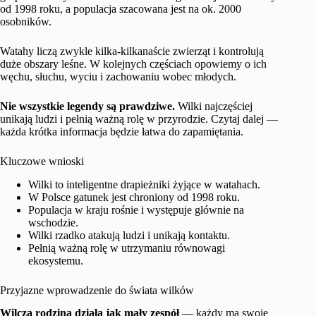
od 1998 roku, a populacja szacowana jest na ok. 2000
osobników.
Watahy liczą zwykle kilka-kilkanaście zwierząt i kontrolują
duże obszary leśne. W kolejnych częściach opowiemy o ich
węchu, słuchu, wyciu i zachowaniu wobec młodych.
Nie wszystkie legendy są prawdziwe.
Wilki najczęściej
unikają ludzi i pełnią ważną rolę w przyrodzie. Czytaj dalej —
każda krótka informacja będzie łatwa do zapamiętania.
Kluczowe wnioski
Wilki to inteligentne drapieżniki żyjące w watahach.
W Polsce gatunek jest chroniony od 1998 roku.
Populacja w kraju rośnie i występuje głównie na
wschodzie.
Wilki rzadko atakują ludzi i unikają kontaktu.
Pełnią ważną rolę w utrzymaniu równowagi
ekosystemu.
Przyjazne wprowadzenie do świata wilków
Wilcza rodzina działa jak mały zespół
— każdy ma swoje