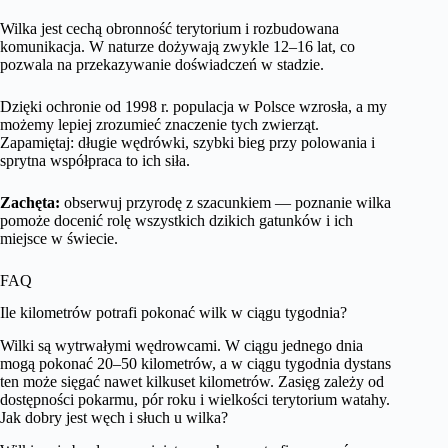
Wilka jest cechą obronność terytorium i rozbudowana
komunikacja. W naturze dożywają zwykle 12–16 lat, co
pozwala na przekazywanie doświadczeń w stadzie.
Dzięki ochronie od 1998 r. populacja w Polsce wzrosła, a my
możemy lepiej zrozumieć znaczenie tych zwierząt.
Zapamiętaj: długie wędrówki, szybki bieg przy polowania i
sprytna współpraca to ich siła.
Zachęta:
obserwuj przyrodę z szacunkiem — poznanie wilka
pomoże docenić rolę wszystkich dzikich gatunków i ich
miejsce w świecie.
FAQ
Ile kilometrów potrafi pokonać wilk w ciągu tygodnia?
Wilki są wytrwałymi wędrowcami. W ciągu jednego dnia
mogą pokonać 20–50 kilometrów, a w ciągu tygodnia dystans
ten może sięgać nawet kilkuset kilometrów. Zasięg zależy od
dostępności pokarmu, pór roku i wielkości terytorium watahy.
Jak dobry jest węch i słuch u wilka?