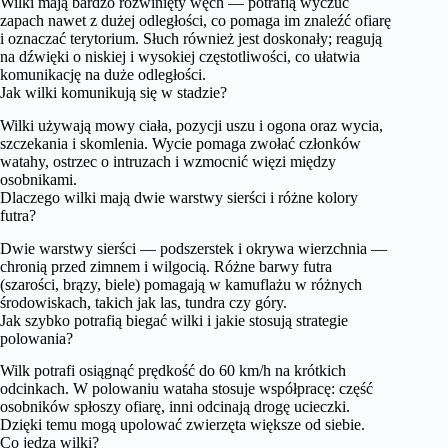
Wilki mają bardzo rozwinięty węch — potrafią wyczuć
zapach nawet z dużej odległości, co pomaga im znaleźć ofiarę
i oznaczać terytorium. Słuch również jest doskonały; reagują
na dźwięki o niskiej i wysokiej częstotliwości, co ułatwia
komunikację na duże odległości.
Jak wilki komunikują się w stadzie?
Wilki używają mowy ciała, pozycji uszu i ogona oraz wycia,
szczekania i skomlenia. Wycie pomaga zwołać członków
watahy, ostrzec o intruzach i wzmocnić więzi między
osobnikami.
Dlaczego wilki mają dwie warstwy sierści i różne kolory
futra?
Dwie warstwy sierści — podszerstek i okrywa wierzchnia —
chronią przed zimnem i wilgocią. Różne barwy futra
(szarości, brązy, biele) pomagają w kamuflażu w różnych
środowiskach, takich jak las, tundra czy góry.
Jak szybko potrafią biegać wilki i jakie stosują strategie
polowania?
Wilk potrafi osiągnąć prędkość do 60 km/h na krótkich
odcinkach. W polowaniu wataha stosuje współpracę: część
osobników spłoszy ofiarę, inni odcinają drogę ucieczki.
Dzięki temu mogą upolować zwierzęta większe od siebie.
Co jedzą wilki?