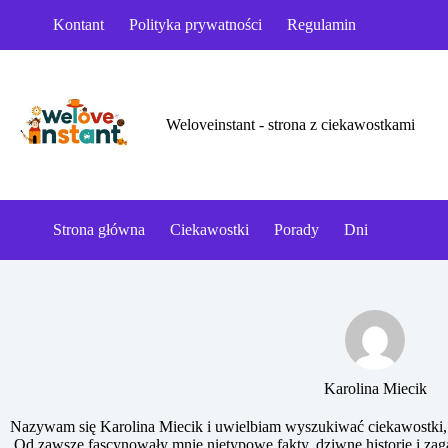
Przejdź
Kontant
Polityka prywatności
Regulamin
do
treści
Weloveinstant - strona z ciekawostkami
Strona główna
Ciekawostki
Porady
Dni
Karolina Miecik
Nazywam się Karolina Miecik i uwielbiam wyszukiwać ciekawostki, k
Od zawsze fascynowały mnie nietypowe fakty, dziwne historie i zaga