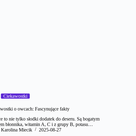
Ciekawostki
wostki o owcach: Fascynujące fakty
 to nie tylko słodki dodatek do deseru. Są bogatym
em błonnika, witamin A, C i z grupy B, potasu…
Karolina Miecik
2025-08-27