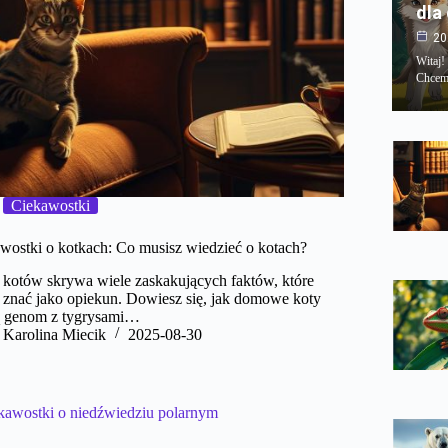
dla
20
Witaj!
Chcemy
Ciekawostki
wostki o kotkach: Co musisz wiedzieć o kotach?
 kotów skrywa wiele zaskakujących faktów, które
 znać jako opiekun. Dowiesz się, jak domowe koty
ą genom z tygrysami…
Karolina Miecik
2025-08-30