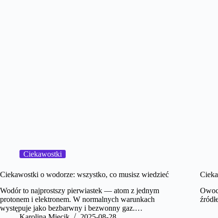
Ciekawostki
Ciekawostki o wodorze: wszystko, co musisz wiedzieć
Cieka
Wodór to najprostszy pierwiastek — atom z jednym
Owoce
protonem i elektronem. W normalnych warunkach
źródł
występuje jako bezbarwny i bezwonny gaz.…
Karolina Miecik
2025-08-28