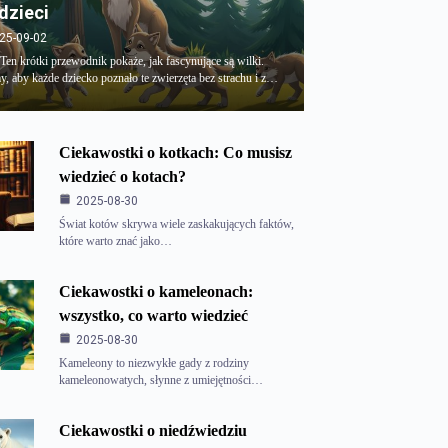
 dzieci
25-09-02
 Ten krótki przewodnik pokaże, jak fascynujące są wilki.
, aby każde dziecko poznało te zwierzęta bez strachu i z…
Ciekawostki o kotkach: Co musisz
wiedzieć o kotach?
2025-08-30
Świat kotów skrywa wiele zaskakujących faktów,
które warto znać jako…
Ciekawostki o kameleonach:
wszystko, co warto wiedzieć
2025-08-30
Kameleony to niezwykłe gady z rodziny
kameleonowatych, słynne z umiejętności…
Ciekawostki o niedźwiedziu