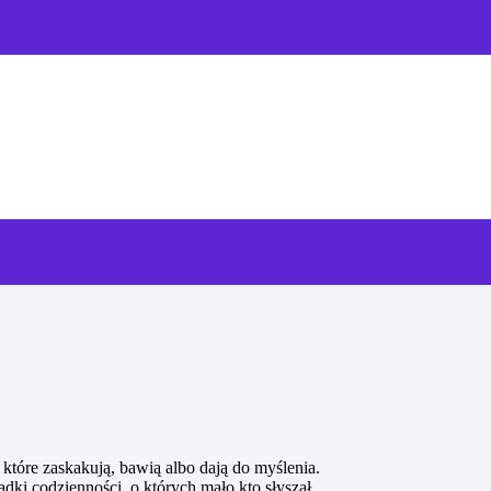
tóre zaskakują, bawią albo dają do myślenia.
dki codzienności, o których mało kto słyszał.