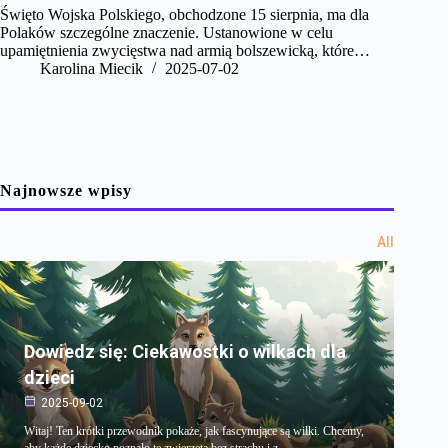
Święto Wojska Polskiego, obchodzone 15 sierpnia, ma dla
Polaków szczególne znaczenie. Ustanowione w celu
upamiętnienia zwycięstwa nad armią bolszewicką, które…
Karolina Miecik
2025-07-02
Najnowsze wpisy
All
Dowiedz się: Ciekawostki o wilkach dla
dzieci
2025-09-02
Witaj! Ten krótki przewodnik pokaże, jak fascynujące są wilki. Chcemy,