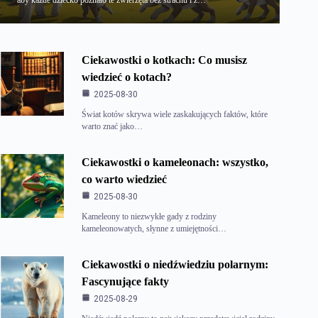
aby każde dziecko poznało te zwierzęta bez strachu i z…
Ciekawostki o kotkach: Co musisz
wiedzieć o kotach?
2025-08-30
Świat kotów skrywa wiele zaskakujących faktów, które
warto znać jako…
Ciekawostki o kameleonach: wszystko,
co warto wiedzieć
2025-08-30
Kameleony to niezwykłe gady z rodziny
kameleonowatych, słynne z umiejętności…
Ciekawostki o niedźwiedziu polarnym:
Fascynujące fakty
2025-08-29