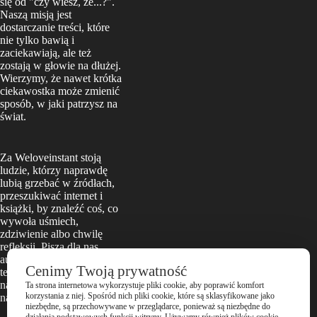
się od "czy wiesz, że...?".
Naszą misją jest
dostarczanie treści, które
nie tylko bawią i
zaciekawiają, ale też
zostają w głowie na dłużej.
Wierzymy, że nawet krótka
ciekawostka może zmienić
sposób, w jaki patrzysz na
świat.
Za Weloveinstant stoją
ludzie, którzy naprawdę
lubią grzebać w źródłach,
przeszukiwać internet i
książki, by znaleźć coś, co
wywoła uśmiech,
zdziwienie albo chwilę
refleksji. Piszą dla nas
autorzy z pasją, a każdy
Cenimy Twoją prywatność
tekst przechodzi przez
nasze wewnętrzne „czy to
Ta strona internetowa wykorzystuje pliki cookie, aby poprawić komfort
korzystania z niej. Spośród nich pliki cookie, które są sklasyfikowane jako
naprawdę ciekawe?” sito.
niezbędne, są przechowywane w przeglądarce, ponieważ są niezbędne do