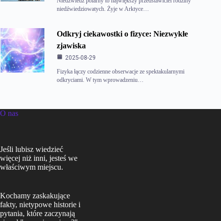
Niedźwiedź polarny to największy przedstawiciel rodziny
niedźwiedziowatych. Żyje w Arktyce…
Odkryj ciekawostki o fizyce: Niezwykłe
zjawiska
2025-08-29
Fizyka łączy codzienne obserwacje ze spektakularnymi
odkryciami. W tym wprowadzeniu…
O nas
Jeśli lubisz wiedzieć
więcej niż inni, jesteś we
właściwym miejscu.
Kochamy zaskakujące
fakty, nietypowe historie i
pytania, które zaczynają