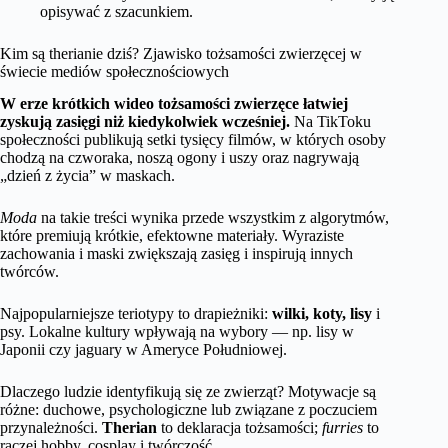
opisywać z szacunkiem.
Kim są therianie dziś? Zjawisko tożsamości zwierzęcej w
świecie mediów społecznościowych
W erze krótkich wideo tożsamości zwierzęce łatwiej
zyskują zasięgi niż kiedykolwiek wcześniej.
Na TikToku
społeczności publikują setki tysięcy filmów, w których osoby
chodzą na czworaka, noszą ogony i uszy oraz nagrywają
„dzień z życia” w maskach.
Moda
na takie treści wynika przede wszystkim z algorytmów,
które premiują krótkie, efektowne materiały. Wyraziste
zachowania i maski zwiększają zasięg i inspirują innych
twórców.
Najpopularniejsze teriotypy to drapieżniki:
wilki, koty, lisy
i
psy. Lokalne kultury wpływają na wybory — np. lisy w
Japonii czy jaguary w Ameryce Południowej.
Dlaczego ludzie identyfikują się ze zwierząt? Motywacje są
różne: duchowe, psychologiczne lub związane z poczuciem
przynależności.
Therian
to deklaracja tożsamości;
furries
to
raczej hobby, cosplay i twórczość.