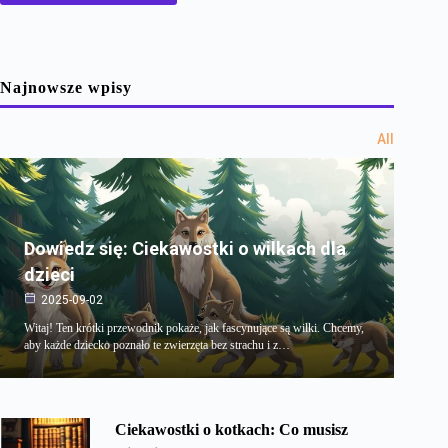
Najnowsze wpisy
All
Dowiedz się: Ciekawostki o wilkach dla
dzieci
2025-09-02
Witaj! Ten krótki przewodnik pokaże, jak fascynujące są wilki. Chcemy,
aby każde dziecko poznało te zwierzęta bez strachu i z…
Ciekawostki o kotkach: Co musisz