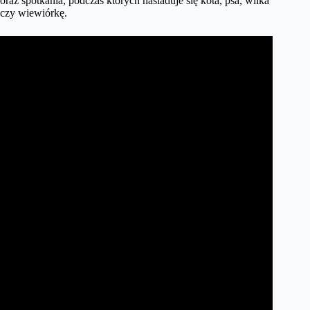
oraz spotkania, podczas których naśladuje się kota, psa, wilka
czy wiewiórkę.