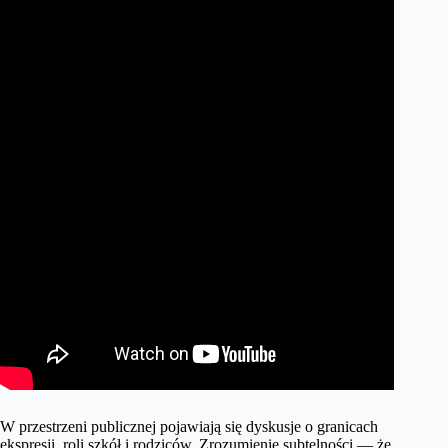
W przestrzeni publicznej pojawiają się dyskusje o granicach
ekspresji, roli szkół i rodziców. Zrozumienie subtelności — że