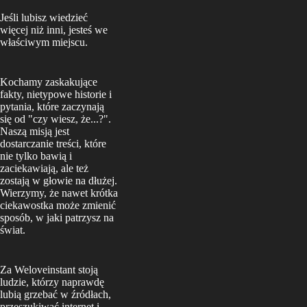
Jeśli lubisz wiedzieć
więcej niż inni, jesteś we
właściwym miejscu.
Kochamy zaskakujące
fakty, nietypowe historie i
pytania, które zaczynają
się od "czy wiesz, że...?".
Naszą misją jest
dostarczanie treści, które
nie tylko bawią i
zaciekawiają, ale też
zostają w głowie na dłużej.
Wierzymy, że nawet krótka
ciekawostka może zmienić
sposób, w jaki patrzysz na
świat.
Za Weloveinstant stoją
ludzie, którzy naprawdę
lubią grzebać w źródłach,
przeszukiwać internet i