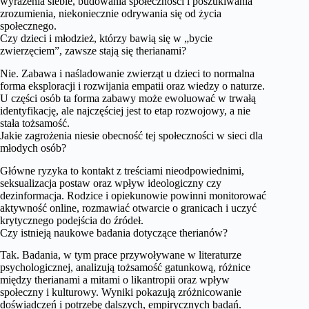
wyrażenia siebie, budowania społeczności i poszukiwania
zrozumienia, niekoniecznie odrywania się od życia
społecznego.
Czy dzieci i młodzież, którzy bawią się w „bycie
zwierzęciem”, zawsze stają się therianami?
Nie. Zabawa i naśladowanie zwierząt u dzieci to normalna
forma eksploracji i rozwijania empatii oraz wiedzy o naturze.
U części osób ta forma zabawy może ewoluować w trwałą
identyfikację, ale najczęściej jest to etap rozwojowy, a nie
stała tożsamość.
Jakie zagrożenia niesie obecność tej społeczności w sieci dla
młodych osób?
Główne ryzyka to kontakt z treściami nieodpowiednimi,
seksualizacja postaw oraz wpływ ideologiczny czy
dezinformacja. Rodzice i opiekunowie powinni monitorować
aktywność online, rozmawiać otwarcie o granicach i uczyć
krytycznego podejścia do źródeł.
Czy istnieją naukowe badania dotyczące therianów?
Tak. Badania, w tym prace przywoływane w literaturze
psychologicznej, analizują tożsamość gatunkową, różnice
między therianami a mitami o likantropii oraz wpływ
społeczny i kulturowy. Wyniki pokazują zróżnicowanie
doświadczeń i potrzebę dalszych, empirycznych badań.