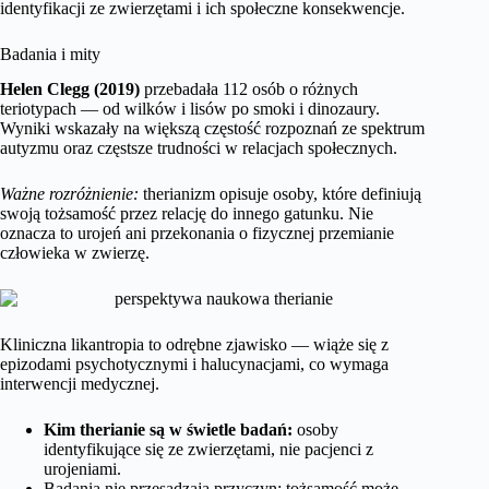
identyfikacji ze zwierzętami i ich społeczne konsekwencje.
Badania i mity
Helen Clegg (2019)
przebadała 112 osób o różnych
teriotypach — od wilków i lisów po smoki i dinozaury.
Wyniki wskazały na większą częstość rozpoznań ze spektrum
autyzmu oraz częstsze trudności w relacjach społecznych.
Ważne rozróżnienie:
therianizm opisuje osoby, które definiują
swoją tożsamość przez relację do innego gatunku. Nie
oznacza to urojeń ani przekonania o fizycznej przemianie
człowieka w zwierzę.
Kliniczna likantropia to odrębne zjawisko — wiąże się z
epizodami psychotycznymi i halucynacjami, co wymaga
interwencji medycznej.
Kim therianie są w świetle badań:
osoby
identyfikujące się ze zwierzętami, nie pacjenci z
urojeniami.
Badania nie przesądzają przyczyn; tożsamość może