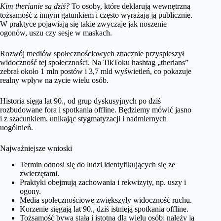
Kim therianie są dziś?
To osoby, które deklarują wewnętrzną
tożsamość z innym gatunkiem i często wyrażają ją publicznie.
W praktyce pojawiają się takie zwyczaje jak noszenie
ogonów, uszu czy sesje w maskach.
Rozwój mediów społecznościowych znacznie przyspieszył
widoczność tej społeczności. Na TikToku hashtag „therians”
zebrał około 1 mln postów i 3,7 mld wyświetleń, co pokazuje
realny wpływ na życie wielu osób.
Historia sięga lat 90., od grup dyskusyjnych po dziś
rozbudowane fora i spotkania offline. Będziemy mówić jasno
i z szacunkiem, unikając stygmatyzacji i nadmiernych
uogólnień.
Najważniejsze wnioski
Termin odnosi się do ludzi identyfikujących się ze
zwierzętami.
Praktyki obejmują zachowania i rekwizyty, np. uszy i
ogony.
Media społecznościowe zwiększyły widoczność ruchu.
Korzenie sięgają lat 90., dziś istnieją spotkania offline.
Tożsamość bywa stała i istotna dla wielu osób; należy ją