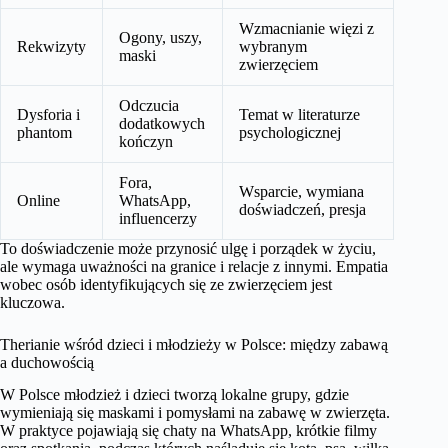
Wzmacnianie więzi z
Ogony, uszy,
Rekwizyty
wybranym
maski
zwierzęciem
Odczucia
Dysforia i
Temat w literaturze
dodatkowych
phantom
psychologicznej
kończyn
Fora,
Wsparcie, wymiana
Online
WhatsApp,
doświadczeń, presja
influencerzy
To doświadczenie może przynosić ulgę i porządek w życiu,
ale wymaga uważności na granice i relacje z innymi. Empatia
wobec osób identyfikujących się ze zwierzęciem jest
kluczowa.
Therianie wśród dzieci i młodzieży w Polsce: między zabawą
a duchowością
W Polsce młodzież i dzieci tworzą lokalne grupy, gdzie
wymieniają się maskami i pomysłami na zabawę w zwierzęta.
W praktyce pojawiają się chaty na WhatsApp, krótkie filmy