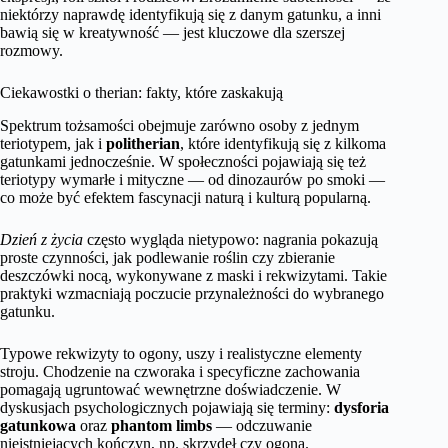
niektórzy naprawdę identyfikują się z danym gatunku, a inni
bawią się w kreatywność — jest kluczowe dla szerszej
rozmowy.
Ciekawostki o therian: fakty, które zaskakują
Spektrum tożsamości obejmuje zarówno osoby z jednym
teriotypem, jak i
politherian
, które identyfikują się z kilkoma
gatunkami jednocześnie. W społeczności pojawiają się też
teriotypy wymarłe i mityczne — od dinozaurów po smoki —
co może być efektem fascynacji naturą i kulturą popularną.
Dzień z życia
często wygląda nietypowo: nagrania pokazują
proste czynności, jak podlewanie roślin czy zbieranie
deszczówki nocą, wykonywane z maski i rekwizytami. Takie
praktyki wzmacniają poczucie przynależności do wybranego
gatunku.
Typowe rekwizyty to ogony, uszy i realistyczne elementy
stroju. Chodzenie na czworaka i specyficzne zachowania
pomagają ugruntować wewnętrzne doświadczenie. W
dyskusjach psychologicznych pojawiają się terminy:
dysforia
gatunkowa
oraz
phantom limbs
— odczuwanie
nieistniejących kończyn, np. skrzydeł czy ogona.