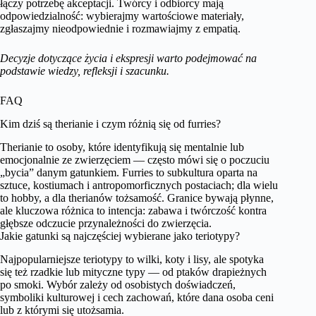
łączy potrzebę akceptacji. Twórcy i odbiorcy mają
odpowiedzialność: wybierajmy wartościowe materiały,
zgłaszajmy nieodpowiednie i rozmawiajmy z empatią.
Decyzje dotyczące życia i ekspresji warto podejmować na
podstawie wiedzy, refleksji i szacunku.
FAQ
Kim dziś są therianie i czym różnią się od furries?
Therianie to osoby, które identyfikują się mentalnie lub
emocjonalnie ze zwierzęciem — często mówi się o poczuciu
„bycia” danym gatunkiem. Furries to subkultura oparta na
sztuce, kostiumach i antropomorficznych postaciach; dla wielu
to hobby, a dla therianów tożsamość. Granice bywają płynne,
ale kluczowa różnica to intencja: zabawa i twórczość kontra
głębsze odczucie przynależności do zwierzęcia.
Jakie gatunki są najczęściej wybierane jako teriotypy?
Najpopularniejsze teriotypy to wilki, koty i lisy, ale spotyka
się też rzadkie lub mityczne typy — od ptaków drapieżnych
po smoki. Wybór zależy od osobistych doświadczeń,
symboliki kulturowej i cech zachowań, które dana osoba ceni
lub z którymi się utożsamia.