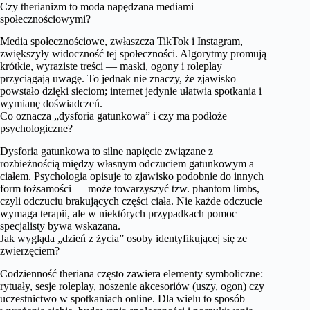
Czy therianizm to moda napędzana mediami
społecznościowymi?
Media społecznościowe, zwłaszcza TikTok i Instagram,
zwiększyły widoczność tej społeczności. Algorytmy promują
krótkie, wyraziste treści — maski, ogony i roleplay
przyciągają uwagę. To jednak nie znaczy, że zjawisko
powstało dzięki sieciom; internet jedynie ułatwia spotkania i
wymianę doświadczeń.
Co oznacza „dysforia gatunkowa” i czy ma podłoże
psychologiczne?
Dysforia gatunkowa to silne napięcie związane z
rozbieżnością między własnym odczuciem gatunkowym a
ciałem. Psychologia opisuje to zjawisko podobnie do innych
form tożsamości — może towarzyszyć tzw. phantom limbs,
czyli odczuciu brakujących części ciała. Nie każde odczucie
wymaga terapii, ale w niektórych przypadkach pomoc
specjalisty bywa wskazana.
Jak wygląda „dzień z życia” osoby identyfikującej się ze
zwierzęciem?
Codzienność theriana często zawiera elementy symboliczne:
rytuały, sesje roleplay, noszenie akcesoriów (uszy, ogon) czy
uczestnictwo w spotkaniach online. Dla wielu to sposób