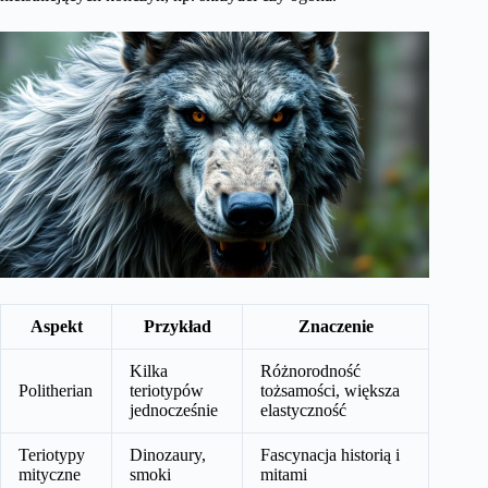
Aspekt
Przykład
Znaczenie
Kilka
Różnorodność
Politherian
teriotypów
tożsamości, większa
jednocześnie
elastyczność
Teriotypy
Dinozaury,
Fascynacja historią i
mityczne
smoki
mitami