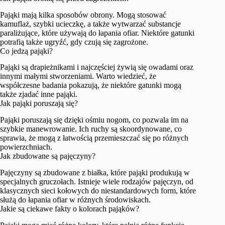
Pająki mają kilka sposobów obrony. Mogą stosować
kamuflaż, szybki ucieczkę, a także wytwarzać substancje
paraliżujące, które używają do łapania ofiar. Niektóre gatunki
potrafią także ugryźć, gdy czują się zagrożone.
Co jedzą pająki?
Pająki są drapieżnikami i najczęściej żywią się owadami oraz
innymi małymi stworzeniami. Warto wiedzieć, że
współczesne badania pokazują, że niektóre gatunki mogą
także zjadać inne pająki.
Jak pająki poruszają się?
Pająki poruszają się dzięki ośmiu nogom, co pozwala im na
szybkie manewrowanie. Ich ruchy są skoordynowane, co
sprawia, że mogą z łatwością przemieszczać się po różnych
powierzchniach.
Jak zbudowane są pajęczyny?
Pajęczyny są zbudowane z białka, które pająki produkują w
specjalnych gruczołach. Istnieje wiele rodzajów pajęczyn, od
klasycznych sieci kołowych do niestandardowych form, które
służą do łapania ofiar w różnych środowiskach.
Jakie są ciekawe fakty o kolorach pająków?