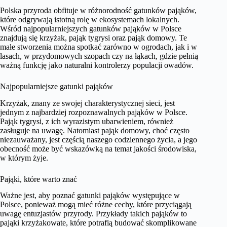
Polska przyroda obfituje w różnorodność gatunków pająków,
które odgrywają istotną rolę w ekosystemach lokalnych.
Wśród najpopularniejszych gatunków pająków w Polsce
znajdują się krzyżak, pająk tygrysi oraz pająk domowy. Te
małe stworzenia można spotkać zarówno w ogrodach, jak i w
lasach, w przydomowych szopach czy na łąkach, gdzie pełnią
ważną funkcję jako naturalni kontrolerzy populacji owadów.
Najpopularniejsze gatunki pająków
Krzyżak, znany ze swojej charakterystycznej sieci, jest
jednym z najbardziej rozpoznawalnych pająków w Polsce.
Pająk tygrysi, z ich wyrazistym ubarwieniem, również
zasługuje na uwagę. Natomiast pająk domowy, choć często
niezauważany, jest częścią naszego codziennego życia, a jego
obecność może być wskazówką na temat jakości środowiska,
w którym żyje.
Pająki, które warto znać
Ważne jest, aby poznać gatunki pająków występujące w
Polsce, ponieważ mogą mieć różne cechy, które przyciągają
uwagę entuzjastów przyrody. Przykłady takich pająków to
pająki krzyżakowate, które potrafią budować skomplikowane