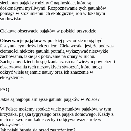
sieci, oraz pająki z rodziny Gnaphosidae, które są
doskonałymi myśliwymi. Rozpoznawanie tych gatunków
pomaga w zrozumieniu ich ekologicznej roli w lokalnym
środowisku.
Ciekawe obserwacje pająków w polskiej przyrodzie
Obserwacje pająków
w polskiej przyrodzie mogą być
fascynującym doświadczeniem. Ciekawostką jest, że podczas
ciemności niektóre gatunki potrafią wykazywać niezwykłe
zachowania, takie jak polowanie na ofiary w ruchu.
Zachęcamy dzieci do spędzania czasu na świeżym powietrzu i
obserwowania tych niezwykłych stworzeń, które mogą
odkryć wiele tajemnic natury oraz ich znaczenie w
ekosystemie.
FAQ
Jakie są najpopularniejsze gatunki pająków w Polsce?
W Polsce możemy spotkać wiele gatunków pająków, w tym
krzyżaka, pająka tygrysiego oraz pająka domowego. Każdy z
nich ma swoje unikalne cechy i odgrywa ważną rolę w
ekosystemie.
Jak pająki bronią się przed zagrożeniem?