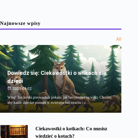
Najnowsze wpisy
All
Dowiedz się: Ciekawostki o wilkach dla
dzieci
2025-09-02
Witaj! Ten krótki przewodnik pokaże, jak fascynujące są wilki. Chcemy,
aby każde dziecko poznało te zwierzęta bez strachu i z…
Ciekawostki o kotkach: Co musisz
wiedzieć o kotach?