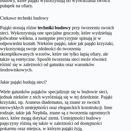
budowy, które pająki wykorzystują do wytwarzania swoich
pułapek na ofiary.
Ciekawe techniki budowy
Pająki stosują różne
techniki budowy
przy tworzeniu swoich
sieci. Wykorzystują one specjalne gruczoły, które wydzielają
jedwabne włókna, a następnie precyzyjnie spinają je w
odpowiedni kształt. Niektóre pająki, takie jak pająki krzyżaki,
wykorzystują swoje zdolności do tworzenia
skomplikowanych wzorów, które nie tylko łapią ofiary, ale
także są estetyczne. Sposób tworzenia sieci może również
różnić się w zależności od gatunku oraz warunków
środowiskowych.
Jakie pająki budują sieci?
Wiele gatunków pająków specjalizuje się w budowie sieci,
jednak niektóre z nich wyróżniają się w tej dziedzinie. Pająki
krzyżaki, np. Araneus diadematus, są znane ze swoich
niezwykłych umiejętności oraz eleganckich konstrukcji. Inne
rodzaje, takie jak Nephila, znane są z tworzenia ogromnych
sieci, które mogą dotykać ziemi. Umiejętności budowy
pajęczyny różnią się także w zależności od dostępności
pokarmu oraz miejsca, w którym pająki żyją.