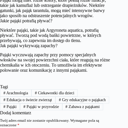
Pająki mogą mieć różne kolory, które pełnią różne funkcje,
takie jak kamuflaż lub ostrzeganie drapieżników. Niektóre
gatunki, jak pająk tarantula, mogą mieć intensywne barwy
jako sposób na odstraszenie potencjalnych wrogów.
Jakie pająki potrafią pływać?
Niektóre pająki, takie jak Argyroneta aquatica, potrafią
pływać. Tworzą pod wodą bańki powietrzne, w których
przebywają, co zapewnia im dostęp do tlenu.
Jak pająki wykrywają zapachy?
Pająki wyczuwają zapachy przy pomocy specjalnych
włosków na swojej powierzchni ciała, które reagują na różne
chemikalia w ich otoczeniu. To umożliwia im efektywne
polowanie oraz komunikację z innymi pająkami.
Tagi
#
Arachnologia
#
Ciekawostki dla dzieci
#
Edukacja o świecie zwierząt
#
Gry edukacyjne o pająkach
#
Pająki
#
Pająki w przyrodzie
#
Zabawa z pająkami
Dodaj komentarz
Twój adres email nie zostanie opublikowany.
Wymagane pola są
oznaczone
*