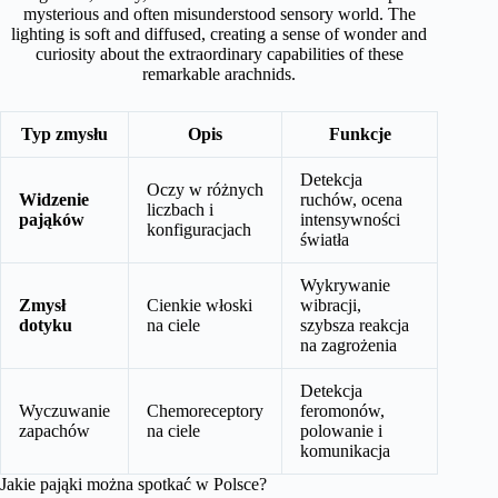
Typ zmysłu
Opis
Funkcje
Detekcja
Oczy w różnych
Widzenie
ruchów, ocena
liczbach i
pająków
intensywności
konfiguracjach
światła
Wykrywanie
Zmysł
Cienkie włoski
wibracji,
dotyku
na ciele
szybsza reakcja
na zagrożenia
Detekcja
Wyczuwanie
Chemoreceptory
feromonów,
zapachów
na ciele
polowanie i
komunikacja
Jakie pająki można spotkać w Polsce?