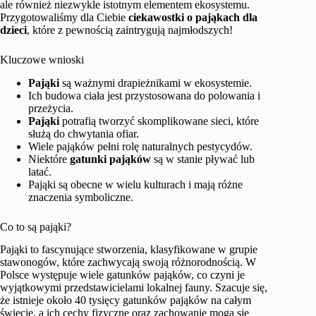
ale również niezwykle istotnym elementem ekosystemu.
Przygotowaliśmy dla Ciebie
ciekawostki o pająkach dla
dzieci
, które z pewnością zaintrygują najmłodszych!
Kluczowe wnioski
Pająki
są ważnymi drapieżnikami w ekosystemie.
Ich budowa ciała jest przystosowana do polowania i
przeżycia.
Pająki
potrafią tworzyć skomplikowane sieci, które
służą do chwytania ofiar.
Wiele pająków pełni rolę naturalnych pestycydów.
Niektóre
gatunki pająków
są w stanie pływać lub
latać.
Pająki są obecne w wielu kulturach i mają różne
znaczenia symboliczne.
Co to są pająki?
Pająki to fascynujące stworzenia, klasyfikowane w grupie
stawonogów, które zachwycają swoją różnorodnością. W
Polsce występuje wiele gatunków pająków, co czyni je
wyjątkowymi przedstawicielami lokalnej fauny. Szacuje się,
że istnieje około 40 tysięcy gatunków pająków na całym
świecie, a ich cechy fizyczne oraz zachowanie mogą się