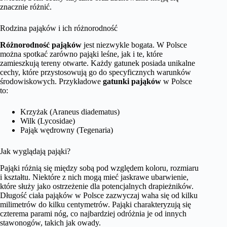
znacznie różnić.
Rodzina pająków i ich różnorodność
Różnorodność pająków
jest niezwykle bogata. W Polsce
można spotkać zarówno pająki leśne, jak i te, które
zamieszkują tereny otwarte. Każdy gatunek posiada unikalne
cechy, które przystosowują go do specyficznych warunków
środowiskowych. Przykładowe
gatunki pająków
w Polsce
to:
Krzyżak (Araneus diadematus)
Wilk (Lycosidae)
Pająk wędrowny (Tegenaria)
Jak wyglądają pająki?
Pająki różnią się między sobą pod względem koloru, rozmiaru
i kształtu. Niektóre z nich mogą mieć jaskrawe ubarwienie,
które służy jako ostrzeżenie dla potencjalnych drapieżników.
Długość ciała pająków w Polsce zazwyczaj waha się od kilku
milimetrów do kilku centymetrów. Pająki charakteryzują się
czterema parami nóg, co najbardziej odróżnia je od innych
stawonogów, takich jak owady.