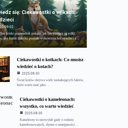
iedz się: Ciekawostki o wilkach
 dzieci
25-09-02
 Ten krótki przewodnik pokaże, jak fascynujące są wilki.
, aby każde dziecko poznało te zwierzęta bez strachu i z…
Ciekawostki o kotkach: Co musisz
wiedzieć o kotach?
2025-08-30
Świat kotów skrywa wiele zaskakujących faktów,
które warto znać jako…
Ciekawostki o kameleonach:
wszystko, co warto wiedzieć
2025-08-30
Kameleony to niezwykłe gady z rodziny
kameleonowatych, słynne z umiejętności…