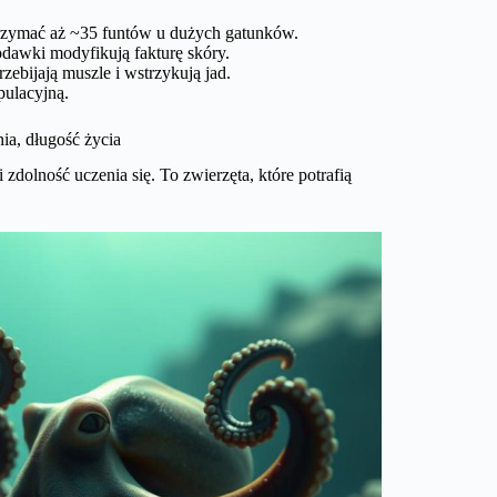
rzymać aż ~35 funtów u dużych gatunków.
odawki modyfikują fakturę skóry.
zebijają muszle i wstrzykują jad.
pulacyjną.
ia, długość życia
dolność uczenia się. To zwierzęta, które potrafią