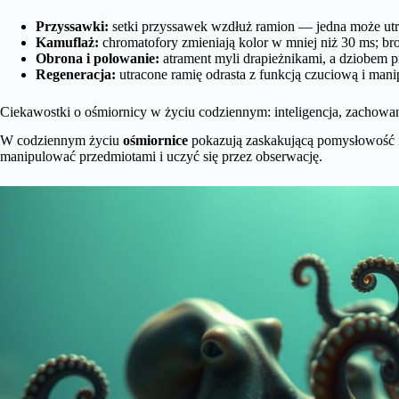
Przyssawki:
setki przyssawek wzdłuż ramion — jedna może ut
Kamuflaż:
chromatofory zmieniają kolor w mniej niż 30 ms; br
Obrona i polowanie:
atrament myli drapieżnikami, a dziobem pr
Regeneracja:
utracone ramię odrasta z funkcją czuciową i mani
Ciekawostki o ośmiornicy w życiu codziennym: inteligencja, zachowan
W codziennym życiu
ośmiornice
pokazują zaskakującą pomysłowość i z
manipulować przedmiotami i uczyć się przez obserwację.