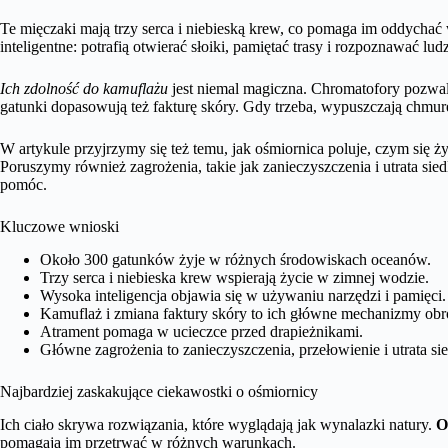
Te mięczaki mają trzy serca i niebieską krew, co pomaga im oddychać 
inteligentne: potrafią otwierać słoiki, pamiętać trasy i rozpoznawać ludz
Ich zdolność do kamuflażu
jest niemal magiczna. Chromatofory pozwal
gatunki dopasowują też fakturę skóry. Gdy trzeba, wypuszczają chmurę
W artykule przyjrzymy się też temu, jak ośmiornica poluje, czym się 
Poruszymy również zagrożenia, takie jak zanieczyszczenia i utrata sied
pomóc.
Kluczowe wnioski
Około 300 gatunków żyje w różnych środowiskach oceanów.
Trzy serca i niebieska krew wspierają życie w zimnej wodzie.
Wysoka inteligencja objawia się w używaniu narzędzi i pamięci.
Kamuflaż i zmiana faktury skóry to ich główne mechanizmy obr
Atrament pomaga w ucieczce przed drapieżnikami.
Główne zagrożenia to zanieczyszczenia, przełowienie i utrata sie
Najbardziej zaskakujące ciekawostki o ośmiornicy
Ich ciało skrywa rozwiązania, które wyglądają jak wynalazki natury.
O
pomagają im przetrwać w różnych warunkach.