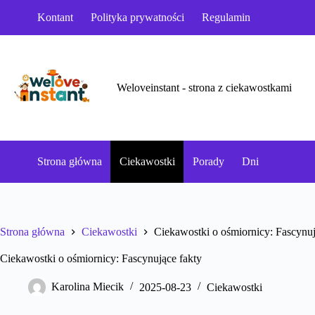
Przejdź
Kontant
Polityka prywatności
Regulamin
do
treści
Weloveinstant - strona z ciekawostkami
Strona główna
Ciekawostki
Porady
Dni
Strona główna
Ciekawostki
Ciekawostki o ośmiornicy: Fascynuj
Ciekawostki o ośmiornicy: Fascynujące fakty
Karolina Miecik
2025-08-23
Ciekawostki