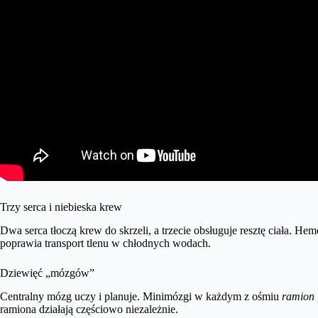
Trzy serca i niebieska krew
Dwa serca tłoczą krew do skrzeli, a trzecie obsługuje resztę ciała. He
poprawia transport tlenu w chłodnych wodach.
Dziewięć „mózgów”
Centralny mózg uczy i planuje. Minimózgi w każdym z ośmiu
ramion
ramiona działają częściowo niezależnie.