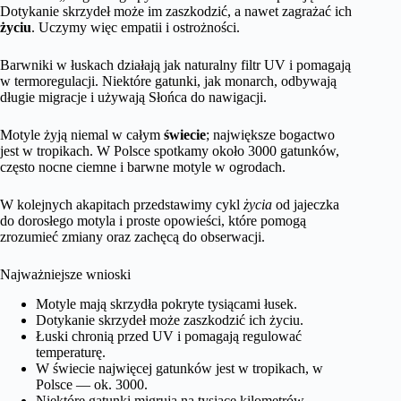
Dotykanie skrzydeł może im zaszkodzić, a nawet zagrażać ich
życiu
. Uczymy więc empatii i ostrożności.
Barwniki w łuskach działają jak naturalny filtr UV i pomagają
w termoregulacji. Niektóre gatunki, jak monarch, odbywają
długie migracje i używają Słońca do nawigacji.
Motyle żyją niemal w całym
świecie
; największe bogactwo
jest w tropikach. W Polsce spotkamy około 3000 gatunków,
często nocne ciemne i barwne motyle w ogrodach.
W kolejnych akapitach przedstawimy cykl
życia
od jajeczka
do dorosłego motyla i proste opowieści, które pomogą
zrozumieć zmiany oraz zachęcą do obserwacji.
Najważniejsze wnioski
Motyle mają skrzydła pokryte tysiącami łusek.
Dotykanie skrzydeł może zaszkodzić ich życiu.
Łuski chronią przed UV i pomagają regulować
temperaturę.
W świecie najwięcej gatunków jest w tropikach, w
Polsce — ok. 3000.
Niektóre gatunki migrują na tysiące kilometrów.