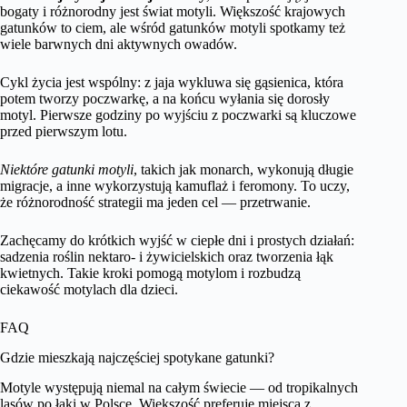
bogaty i różnorodny jest świat motyli. Większość krajowych
gatunków to ciem, ale wśród gatunków motyli spotkamy też
wiele barwnych dni aktywnych owadów.
Cykl życia jest wspólny: z jaja wykluwa się gąsienica, która
potem tworzy poczwarkę, a na końcu wyłania się dorosły
motyl. Pierwsze godziny po wyjściu z poczwarki są kluczowe
przed pierwszym lotu.
Niektóre gatunki motyli
, takich jak monarch, wykonują długie
migracje, a inne wykorzystują kamuflaż i feromony. To uczy,
że różnorodność strategii ma jeden cel — przetrwanie.
Zachęcamy do krótkich wyjść w ciepłe dni i prostych działań:
sadzenia roślin nektaro- i żywicielskich oraz tworzenia łąk
kwietnych. Takie kroki pomogą motylom i rozbudzą
ciekawość motylach dla dzieci.
FAQ
Gdzie mieszkają najczęściej spotykane gatunki?
Motyle występują niemal na całym świecie — od tropikalnych
lasów po łąki w Polsce. Większość preferuje miejsca z