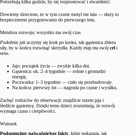
Potrzebują kilku godzin, by się rozprostować i stwardnieć.
Dowiemy dzieciom, że w tym czasie motyl nie lata — służy to
bezpiecznemu przygotowaniu do pierwszego lotu.
Metafora rozwoju: wszystko ma swój czas
Podobnie jak
uczymy się krok po kroku, tak gąsienica zbiera
siły, by w końcu rozwinąć skrzydła. Każdy etap ma swój
cel
i
sens.
Jajo: początek życia — zwykle kilka dni.
Gąsienica: ok. 2–4 tygodnie — rośnie i gromadzi
energię.
Poczwarka: 1–3 tygodnie — ciało się przebudowuje.
Na końcu: pierwszy lot — nagroda po czasie i wysiłku.
Zachęć rodziców do obserwacji: znajdźcie razem jaja i
śledźcie gąsienicę. Dzięki temu dzieci zrozumieją, że rozwój
wymaga czasu i cierpliwości.
Wniosek
Podsumujmy najważniejsze fakty
, które pokazują, jak