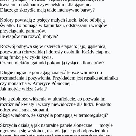
kwiatami i roślinami żywicielskimi dla gąsienic.
Dlaczego skrzydła mają takie intensywne barwy?
Kolory powstają z tysięcy małych łusek, które odbijają
światło. To pomaga w kamuflażu, odstraszaniu wrogów i
przyciąganiu partnerów.
Ile etapów ma rozwój motyla?
Rozwój odbywa się w czterech etapach: jajo, gąsienica,
poczwarka (chryzalida) i dorosły osobnik. Każdy etap ma
inną funkcję w cyklu życia.
Czemu niektóre gatunki pokonują tysiące kilometrów?
Długie migracje pomagają znaleźć lepsze warunki do
rozmnażania i pożywienia. Przykładem jest rusałka admirałka
czy monarcha w Ameryce Północnej.
Jak motyle widzą świat?
Mają zdolność widzenia w ultrafiolecie, co pozwala im
rozróżniać kwiaty i wzory niewidoczne dla ludzi. Ponadto
odczuwają smak stopami.
Skąd wiadomo, że skrzydła pomagają w termoregulacji?
Skrzydła działają jak naturalne panele słoneczne — motyle
ogrzewają się w słońcu, ustawiając je pod odpowiednim