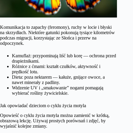
Komunikacja to zapachy (feromony), ruchy w locie i błyski
na skrzydłach. Niektóre gatunki pokonują tysiące kilometrów
podczas migracji, korzystając ze Słońca i przerw na
odpoczynek.
Kamuflaż: przypominają liść lub korę — ochrona przed
drapieżnikami.
Różnice z ćmami: kształt czułków, aktywność i
prędkość lotu.
Dieta: poza nektarem — kałuże, gnijące owoce, a
nawet minerały z padliny.
Widzenie UV i „smakowanie” nogami pomagają
wybierać rośliny żywicielskie.
Jak opowiadać dzieciom o cyklu życia motyla
Opowieść o cyklu życia motyla można zamienić w krótką,
obrazową lekcję. Używaj prostych porównań i zdjęć, by
wyjaśnić kolejne zmiany.