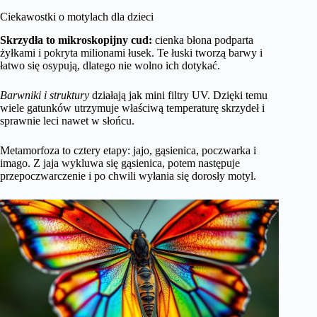
Ciekawostki o motylach dla dzieci
Skrzydła to mikroskopijny cud:
cienka błona podparta
żyłkami i pokryta milionami łusek. Te łuski tworzą barwy i
łatwo się osypują, dlatego nie wolno ich dotykać.
Barwniki i struktury
działają jak mini filtry UV. Dzięki temu
wiele gatunków utrzymuje właściwą temperaturę skrzydeł i
sprawnie leci nawet w słońcu.
Metamorfoza to cztery etapy: jajo, gąsienica, poczwarka i
imago. Z jaja wykluwa się gąsienica, potem następuje
przepoczwarczenie i po chwili wyłania się dorosły motyl.