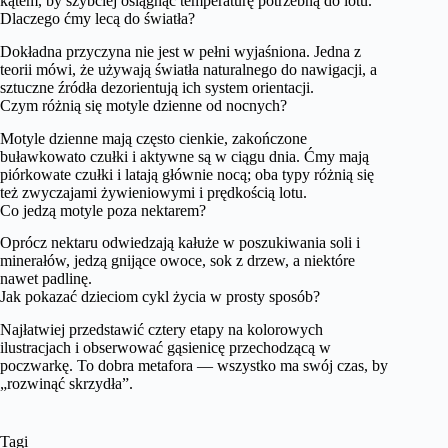
kątem, by szybciej osiągnąć temperaturę potrzebną do lotu.
Dlaczego ćmy lecą do światła?
Dokładna przyczyna nie jest w pełni wyjaśniona. Jedna z
teorii mówi, że używają światła naturalnego do nawigacji, a
sztuczne źródła dezorientują ich system orientacji.
Czym różnią się motyle dzienne od nocnych?
Motyle dzienne mają często cienkie, zakończone
buławkowato czułki i aktywne są w ciągu dnia. Ćmy mają
piórkowate czułki i latają głównie nocą; oba typy różnią się
też zwyczajami żywieniowymi i prędkością lotu.
Co jedzą motyle poza nektarem?
Oprócz nektaru odwiedzają kałuże w poszukiwania soli i
minerałów, jedzą gnijące owoce, sok z drzew, a niektóre
nawet padlinę.
Jak pokazać dzieciom cykl życia w prosty sposób?
Najłatwiej przedstawić cztery etapy na kolorowych
ilustracjach i obserwować gąsienicę przechodzącą w
poczwarkę. To dobra metafora — wszystko ma swój czas, by
„rozwinąć skrzydła”.
Tagi