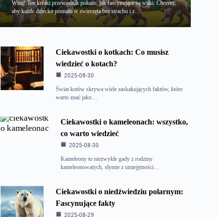
Witaj! Ten krótki przewodnik pokaże, jak fascynujące są wilki. Chcemy,
aby każde dziecko poznało te zwierzęta bez strachu i z…
Ciekawostki o kotkach: Co musisz
wiedzieć o kotach?
2025-08-30
Świat kotów skrywa wiele zaskakujących faktów, które
warto znać jako…
Ciekawostki o kameleonach: wszystko,
co warto wiedzieć
2025-08-30
Kameleony to niezwykłe gady z rodziny
kameleonowatych, słynne z umiejętności…
Ciekawostki o niedźwiedziu polarnym:
Fascynujące fakty
2025-08-29