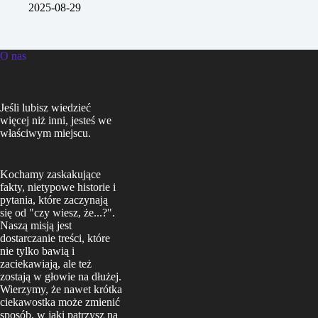
2025-08-29
O nas
Jeśli lubisz wiedzieć
więcej niż inni, jesteś we
właściwym miejscu.
Kochamy zaskakujące
fakty, nietypowe historie i
pytania, które zaczynają
się od "czy wiesz, że...?".
Naszą misją jest
dostarczanie treści, które
nie tylko bawią i
zaciekawiają, ale też
zostają w głowie na dłużej.
Wierzymy, że nawet krótka
ciekawostka może zmienić
sposób, w jaki patrzysz na