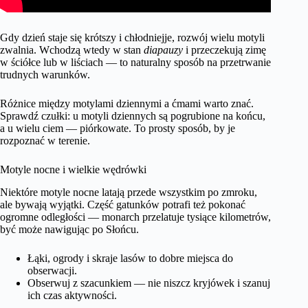
Gdy dzień staje się krótszy i chłodniejje, rozwój wielu motyli
zwalnia. Wchodzą wtedy w stan
diapauzy
i przeczekują zimę
w ściółce lub w liściach — to naturalny sposób na przetrwanie
trudnych warunków.
Różnice między motylami dziennymi a ćmami warto znać.
Sprawdź czułki: u motyli dziennych są pogrubione na końcu,
a u wielu ciem — piórkowate. To prosty sposób, by je
rozpoznać w terenie.
Motyle nocne i wielkie wędrówki
Niektóre motyle nocne latają przede wszystkim po zmroku,
ale bywają wyjątki. Część gatunków potrafi też pokonać
ogromne odległości — monarch przelatuje tysiące kilometrów,
być może nawigując po Słońcu.
Łąki, ogrody i skraje lasów to dobre miejsca do
obserwacji.
Obserwuj z szacunkiem — nie niszcz kryjówek i szanuj
ich czas aktywności.