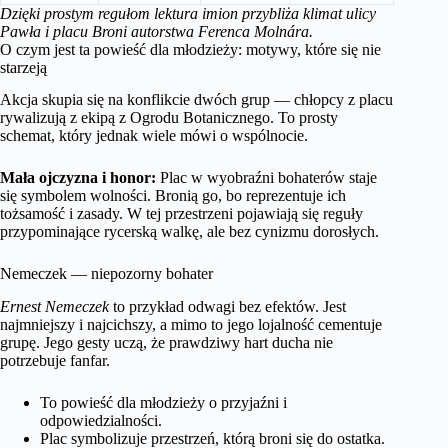
Dzięki prostym regułom lektura imion przybliża klimat ulicy
Pawła i placu Broni autorstwa Ferenca Molnára.
O czym jest ta powieść dla młodzieży: motywy, które się nie
starzeją
Akcja skupia się na konflikcie dwóch grup — chłopcy z placu
rywalizują z ekipą z Ogrodu Botanicznego. To prosty
schemat, który jednak wiele mówi o wspólnocie.
Mała ojczyzna i honor:
Plac w wyobraźni bohaterów staje
się symbolem wolności. Bronią go, bo reprezentuje ich
tożsamość i zasady. W tej przestrzeni pojawiają się reguły
przypominające rycerską walkę, ale bez cynizmu dorosłych.
Nemeczek — niepozorny bohater
Ernest Nemeczek
to przykład odwagi bez efektów. Jest
najmniejszy i najcichszy, a mimo to jego lojalność cementuje
grupę. Jego gesty uczą, że prawdziwy hart ducha nie
potrzebuje fanfar.
To powieść dla młodzieży o przyjaźni i
odpowiedzialności.
Plac symbolizuje przestrzeń, którą broni się do ostatka.