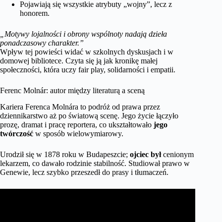
Pojawiają się wszystkie atrybuty „wojny”, lecz z
honorem.
„Motywy lojalności i obrony wspólnoty nadają dzieła
ponadczasowy charakter.”
Wpływ tej powieści widać w szkolnych dyskusjach i w
domowej bibliotece. Czyta się ją jak kronikę małej
społeczności, która uczy fair play, solidarności i empatii.
Ferenc Molnár: autor między literaturą a sceną
Kariera Ferenca Molnára to podróż od prawa przez
dziennikarstwo aż po światową scenę. Jego życie łączyło
prozę, dramat i pracę reportera, co ukształtowało
jego
twórczość
w sposób wielowymiarowy.
Urodził się w 1878 roku w Budapeszcie;
ojciec był
cenionym
lekarzem, co dawało rodzinie stabilność. Studiował prawo w
Genewie, lecz szybko przeszedł do prasy i tłumaczeń.