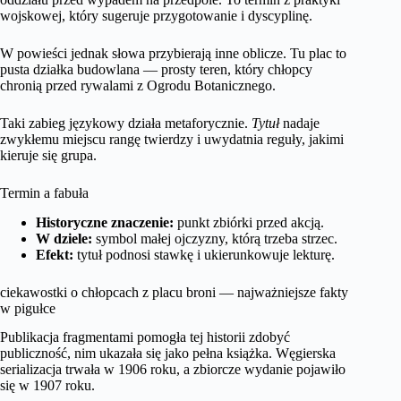
wojskowej, który sugeruje przygotowanie i dyscyplinę.
W powieści jednak słowa przybierają inne oblicze. Tu plac to
pusta działka budowlana — prosty teren, który chłopcy
chronią przed rywalami z Ogrodu Botanicznego.
Taki zabieg językowy działa metaforycznie.
Tytuł
nadaje
zwykłemu miejscu rangę twierdzy i uwydatnia reguły, jakimi
kieruje się grupa.
Termin a fabuła
Historyczne znaczenie:
punkt zbiórki przed akcją.
W dziele:
symbol małej ojczyzny, którą trzeba strzec.
Efekt:
tytuł podnosi stawkę i ukierunkowuje lekturę.
ciekawostki o chłopcach z placu broni — najważniejsze fakty
w pigułce
Publikacja fragmentami pomogła tej historii zdobyć
publiczność, nim ukazała się jako pełna książka. Węgierska
serializacja trwała w 1906 roku, a zbiorcze wydanie pojawiło
się w 1907 roku.