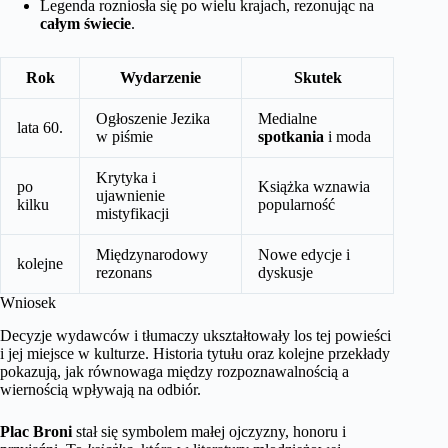
Legenda rozniosła się po wielu krajach, rezonując na
całym świecie
.
Rok
Wydarzenie
Skutek
Ogłoszenie Jezika
Medialne
lata 60.
w piśmie
spotkania
i moda
Krytyka i
po
Książka wznawia
ujawnienie
kilku
popularność
mistyfikacji
Międzynarodowy
Nowe edycje i
kolejne
rezonans
dyskusje
Wniosek
Decyzje wydawców i tłumaczy ukształtowały los tej powieści
i jej miejsce w kulturze. Historia tytułu oraz kolejne przekłady
pokazują, jak równowaga między rozpoznawalnością a
wiernością wpływają na odbiór.
Plac Broni
stał się symbolem małej ojczyzny, honoru i