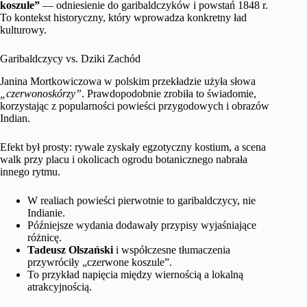
koszule”
— odniesienie do garibaldczyków i powstań 1848 r.
To kontekst historyczny, który wprowadza konkretny ład
kulturowy.
Garibaldczycy vs. Dziki Zachód
Janina Mortkowiczowa w polskim przekładzie użyła słowa
„czerwonoskórzy”
. Prawdopodobnie zrobiła to świadomie,
korzystając z popularności powieści przygodowych i obrazów
Indian.
Efekt był prosty: rywale zyskały egzotyczny kostium, a scena
walk przy placu i okolicach ogrodu botanicznego nabrała
innego rytmu.
W realiach powieści pierwotnie to garibaldczycy, nie
Indianie.
Późniejsze wydania dodawały przypisy wyjaśniające
różnicę.
Tadeusz Olszański
i współczesne tłumaczenia
przywróciły „czerwone koszule”.
To przykład napięcia między wiernością a lokalną
atrakcyjnością.