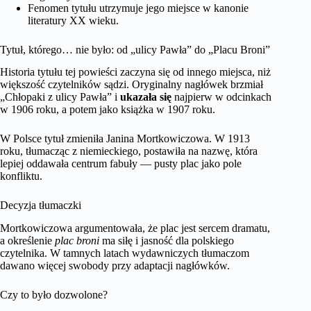
Fenomen tytułu utrzymuje jego miejsce w kanonie
literatury XX wieku.
Tytuł, którego… nie było: od „ulicy Pawła” do „Placu Broni”
Historia tytułu tej powieści zaczyna się od innego miejsca, niż
większość czytelników sądzi. Oryginalny nagłówek brzmiał
„Chłopaki z ulicy Pawła” i
ukazała się
najpierw w odcinkach
w 1906 roku, a potem jako książka w 1907 roku.
W Polsce tytuł zmieniła Janina Mortkowiczowa. W 1913
roku, tłumacząc z niemieckiego, postawiła na nazwę, która
lepiej oddawała centrum fabuły — pusty plac jako pole
konfliktu.
Decyzja tłumaczki
Mortkowiczowa argumentowała, że plac jest sercem dramatu,
a określenie
plac broni
ma siłę i jasność dla polskiego
czytelnika. W tamnych latach wydawniczych tłumaczom
dawano więcej swobody przy adaptacji nagłówków.
Czy to było dozwolone?