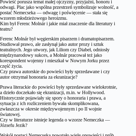
Powieść porusza temat małej ojczyzny, przyjaźni, honoru i
odwagi. Plac jako wspólna przestrzeń symbolizuje wolność, a
postać Nemecseka — odwagę i poświęcenie — stała się
wzorem młodzieżowego heroizmu.
Kim był Ferenc Molnár i jakie miał znaczenie dla literatury i
teatru?
Ferenc Molnár był węgierskim pisarzem i dramatopisarzem.
Studiował prawo, ale zasłynął jako autor prozy i sztuk
teatralnych. Jego utwory, jak Liliom czy Diabeł, odniosły
międzynarodowy sukces, a Molnár pracował też jako
korespondent wojenny i mieszkał w Nowym Jorku przez
część życia.
Czy prawa autorskie do powieści były sprzedawane i czy
autor otrzymał honoraria za ekranizacje?
Prawa literackie do powieści były sprzedawane wielokrotnie,
a dzieło doczekało się ekranizacji, m.in. w Hollywood.
Historycznie pojawiały się spory o honoraria i prawa, a
sytuacja z ich rozliczeniem bywała skomplikowana,
zwłaszcza w okresie międzywojennym i po II wojnie
światowej.
Czy w literaturze istnieje legenda o wzorze Nemeczka —
Józsefu Jezik?
Wokół postaci Nemecseka powstało wiele opowieści i prób