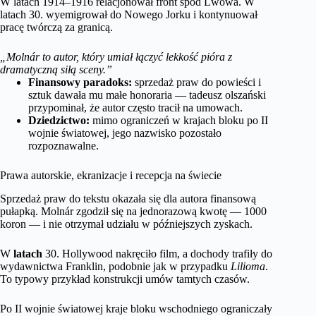
W latach 1914–1916 relacjonował front spod Lwowa. W
latach 30. wyemigrował do Nowego Jorku i kontynuował
pracę twórczą za granicą.
„Molnár to autor, który umiał łączyć lekkość pióra z
dramatyczną siłą sceny.”
Finansowy paradoks:
sprzedaż praw do powieści i
sztuk dawała mu małe honoraria — tadeusz olszański
przypominał, że autor często tracił na umowach.
Dziedzictwo:
mimo ograniczeń w krajach bloku po II
wojnie światowej, jego nazwisko pozostało
rozpoznawalne.
Prawa autorskie, ekranizacje i recepcja na świecie
Sprzedaż praw do tekstu okazała się dla autora finansową
pułapką. Molnár zgodził się na jednorazową kwotę — 1000
koron — i nie otrzymał udziału w późniejszych zyskach.
W
latach
30. Hollywood nakręciło film, a dochody trafiły do
wydawnictwa Franklin, podobnie jak w przypadku
Lilioma
.
To typowy przykład konstrukcji umów tamtych czasów.
Po II wojnie światowej kraje bloku wschodniego ograniczały