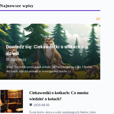
Najnowsze wpisy
All
Dowiedz się: Ciekawostki o wilkach dla
dzieci
2025-09-02
Witaj! Ten krótki przewodnik pokaże, jak fascynujące są wilki. Chcemy,
aby każde dziecko poznało te zwierzęta bez strachu i z…
Ciekawostki o kotkach: Co musisz
wiedzieć o kotach?
2025-08-30
Świat kotów skrywa wiele zaskakujących faktów, które