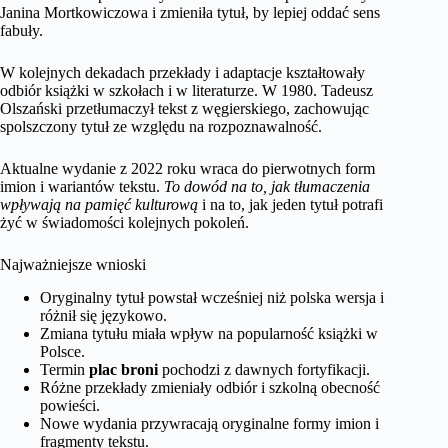
Janina Mortkowiczowa i zmieniła tytuł, by lepiej oddać sens
fabuły.
W kolejnych dekadach przekłady i adaptacje kształtowały
odbiór książki w szkołach i w literaturze. W 1980. Tadeusz
Olszański przetłumaczył tekst z węgierskiego, zachowując
spolszczony tytuł ze względu na rozpoznawalność.
Aktualne wydanie z 2022 roku wraca do pierwotnych form
imion i wariantów tekstu.
To dowód na to, jak tłumaczenia
wpływają na pamięć kulturową
i na to, jak jeden tytuł potrafi
żyć w świadomości kolejnych pokoleń.
Najważniejsze wnioski
Oryginalny tytuł powstał wcześniej niż polska wersja i
różnił się językowo.
Zmiana tytułu miała wpływ na popularność książki w
Polsce.
Termin
plac broni
pochodzi z dawnych fortyfikacji.
Różne przekłady zmieniały odbiór i szkolną obecność
powieści.
Nowe wydania przywracają oryginalne formy imion i
fragmenty tekstu.