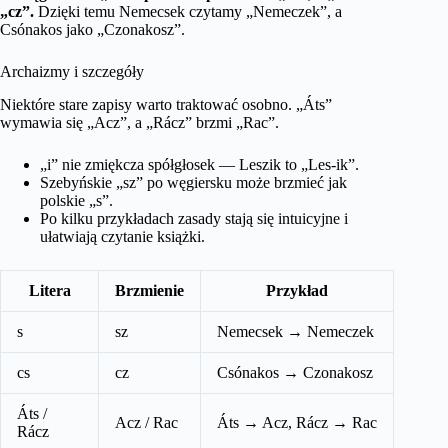
„cz”.
Dzięki temu Nemecsek czytamy „Nemeczek”, a
Csónakos jako „Czonakosz”.
Archaizmy i szczegóły
Niektóre stare zapisy warto traktować osobno. „Áts”
wymawia się „Acz”, a „Rácz” brzmi „Rac”.
„i” nie zmiękcza spółgłosek — Leszik to „Les-ik”.
Szebyńskie „sz” po węgiersku może brzmieć jak
polskie „s”.
Po kilku przykładach zasady stają się intuicyjne i
ułatwiają czytanie książki.
Litera
Brzmienie
Przykład
s
sz
Nemecsek → Nemeczek
cs
cz
Csónakos → Czonakosz
Áts /
Acz / Rac
Áts → Acz, Rácz → Rac
Rácz