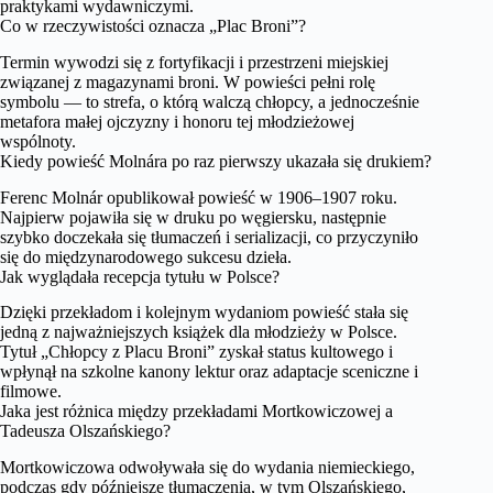
praktykami wydawniczymi.
Co w rzeczywistości oznacza „Plac Broni”?
Termin wywodzi się z fortyfikacji i przestrzeni miejskiej
związanej z magazynami broni. W powieści pełni rolę
symbolu — to strefa, o którą walczą chłopcy, a jednocześnie
metafora małej ojczyzny i honoru tej młodzieżowej
wspólnoty.
Kiedy powieść Molnára po raz pierwszy ukazała się drukiem?
Ferenc Molnár opublikował powieść w 1906–1907 roku.
Najpierw pojawiła się w druku po węgiersku, następnie
szybko doczekała się tłumaczeń i serializacji, co przyczyniło
się do międzynarodowego sukcesu dzieła.
Jak wyglądała recepcja tytułu w Polsce?
Dzięki przekładom i kolejnym wydaniom powieść stała się
jedną z najważniejszych książek dla młodzieży w Polsce.
Tytuł „Chłopcy z Placu Broni” zyskał status kultowego i
wpłynął na szkolne kanony lektur oraz adaptacje sceniczne i
filmowe.
Jaka jest różnica między przekładami Mortkowiczowej a
Tadeusza Olszańskiego?
Mortkowiczowa odwoływała się do wydania niemieckiego,
podczas gdy późniejsze tłumaczenia, w tym Olszańskiego,