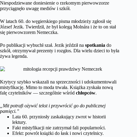
Niespodziewane doniesienie o rzekomym pierwowzorze
przyciągnęło uwagę mediów i szkół.
W latach 60. do węgierskiego pisma młodzieży zgłosił się
József Jezik. Twierdził, że był kolegą Molnára i że to on stał
się pierwowzorem Nemeczka.
Po publikacji wybuchł szał. Jezik jeździł na
spotkania
do
szkół, otrzymywał prezenty i rozgłos. Dla wielu dzieci to była
żywa legenda.
Krytycy szybko wskazali na sprzeczności i udokumentowali
mistyfikację. Mimo to moda trwała. Książka zyskała nową
falę czytelników — szczególnie wśród
chłopców
.
„Mit potrafi ożywić tekst i przywrócić go do publicznej
pamięci.”
Lata 60. przyniosły zaskakujący zwrot w historii
lektury.
Fakt mistyfikacji nie zatrzymał fali popularności.
Efekt: powrót książki do łask i nowi czytelnicy.