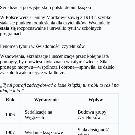
Serializacja po węgiersku i polski debiut książki
W Polsce wersja Janiny Mortkowiczowej z 1913 r. szybko
stała się punktem odniesienia dla czytelników. Wydanie to
stała się
rozpoznawalne i utrwaliło tytuł w szkolnych
programach.
Fenomen tytułu w świadomości czytelników
Wznowienia, ekranizacje i inscenizacje przez kolejne lata
pomogły, by opowieść była znana w całym świecie. Siła
prostego motywu—wspólnota i obrona—sprawiła, że dzieło
zyskało trwałe miejsce w kulturze.
„Tytuł potrafi zadecydować o losie książki; tu zrobił to raz i na
długie lata.”
Rok
Wydarzenie
Wpływ
Serializacja na
Budowa grupy
1906
Węgrzech
czytelników
Stała dostępność
1907
Wydanie książkowe