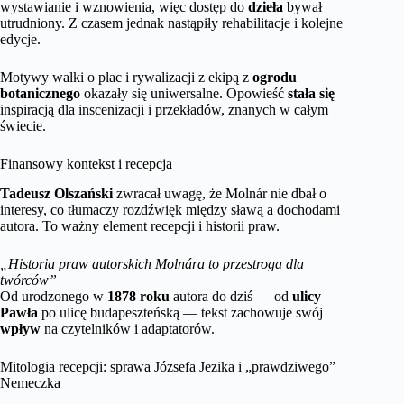
wystawianie i wznowienia, więc dostęp do
dzieła
bywał
utrudniony. Z czasem jednak nastąpiły rehabilitacje i kolejne
edycje.
Motywy walki o plac i rywalizacji z ekipą z
ogrodu
botanicznego
okazały się uniwersalne. Opowieść
stała się
inspiracją dla inscenizacji i przekładów, znanych w całym
świecie.
Finansowy kontekst i recepcja
Tadeusz Olszański
zwracał uwagę, że Molnár nie dbał o
interesy, co tłumaczy rozdźwięk między sławą a dochodami
autora. To ważny element recepcji i historii praw.
„Historia praw autorskich Molnára to przestroga dla
twórców”
Od urodzonego w
1878 roku
autora do dziś — od
ulicy
Pawła
po ulicę budapeszteńską — tekst zachowuje swój
wpływ
na czytelników i adaptatorów.
Mitologia recepcji: sprawa Józsefa Jezika i „prawdziwego”
Nemeczka