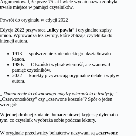
Argumentował, że przez 75 lat i wiele wydań nazwa zdobyła
trwałe miejsce w pamięci czytelników.
Powrót do oryginału w edycji 2022
Edycja 2022 przywraca „
ulicy pawła
” i oryginalne zapisy
imion. Wprowadza też zwroty, które zbliżają czytelnika do
intencji autora.
1913 — spolszczenie z niemieckiego ukształtowało
kanon.
1980s — Olszański wybrał wierność, ale szanował
pamięć czytelników.
2022 — korekty przywracają oryginalne detale i wpływ
autora.
„Tłumaczenie to równowaga między wiernością a tradycją.”
„Czerwonoskórzy” czy „czerwone koszule”? Spór o jeden
szczegół
W jednej drobnej zmianie tłumaczeniowej kryje się dylemat o
tym, co czytelnik wyobraża sobie podczas lektury.
W oryginale przeciwnicy bohaterów nazywani są
„czerwone