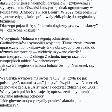
dążyły do większej wierności oryginałowi językowemu i
stylistycznemu. Olszański utrzymał jednak ugruntowany w
Polsce tytuł „Chłopcy z Placu Broni”. W 2022 roku pojawiły
się nowe edycje, które próbowały zbliżyć się do oryginalnego
brzmienia.
Dlaczego pojawił się spór terminologiczny „czerwonoskórzy”
vs. „czerwone koszule”?
W oryginale Molnára występują odniesienia do
Garibaldczyków i symboliki wojennej. Tłumaczenia czasem
upraszczały lub lokalizowały takie obrazy, co prowadziło do
różnych interpretacji — niekiedy używano określeń
nawiązujących do Dzikiego Zachodu, innym razem do
europejskich oddziałów ochotniczych.
Jak czytać węgierskie imiona bohaterów, np. Nemecsek czy
Áts?
Węgierska wymowa ma swoje reguły: „s” czyta się jak
polskie „sz”, natomiast „cs” jak „cz”. Przykładowo Nemecsek
zachowuje zapis, a „Áts” można odczytać zbliżenie do „Acz”.
W edycjach polskich stosuje się uproszczenia, by ułatwić
czytanie młodemu odbiorcy.
Jakie główne motywy czyniły powieść aktualną dla
młodzieży?