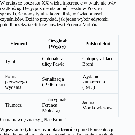
W praktyce początku XX wieku ingerencje w tytuły nie były
rzadkością. Decyzja zmieniła odbiór tekstu w Polsce i
sprawiła, że nowy tytuł zakorzenił się w świadomości
czytelników. Dziś to przykład, jak jeden wybór edytorski
potrafi przekształcić losy powieści Ferenca Molnára.
Oryginał
Element
Polski debut
(Węgry)
Chłopaki z
Chłopcy z Placu
Tytuł
ulicy Pawła
Broni
Forma
Wydanie
Serializacja
pierwszego
tłumaczenia
(1906 roku)
wydania
(1913)
— (oryginał
Janina
Tłumacz
Ferenca
Mortkowiczowa
Molnára)
Co naprawdę znaczy „Plac Broni”
W języku fortyfikacyjnym
plac broni
to punkt koncentracji
oddziału przed wypadem na przedpole. To termin z praktyki