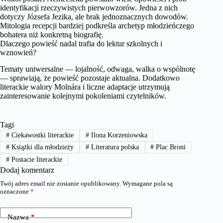
identyfikacji rzeczywistych pierwowzorów. Jedna z nich
dotyczy Józsefa Jezika, ale brak jednoznacznych dowodów.
Mitologia recepcji bardziej podkreśla archetyp młodzieńczego
bohatera niż konkretną biografię.
Dlaczego powieść nadal trafia do lektur szkolnych i
wznowień?
Tematy uniwersalne — lojalność, odwaga, walka o wspólnotę
— sprawiają, że powieść pozostaje aktualna. Dodatkowo
literackie walory Molnára i liczne adaptacje utrzymują
zainteresowanie kolejnymi pokoleniami czytelników.
Tagi
#
Ciekawostki literackie
#
Ilona Korzeniowska
#
Książki dla młodzieży
#
Literatura polska
#
Plac Broni
#
Postacie literackie
Dodaj komentarz
Twój adres email nie zostanie opublikowany.
Wymagane pola są
oznaczone
*
Nazwa
*