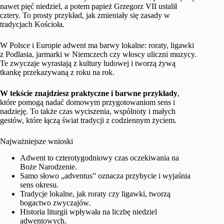
nawet pięć niedziel, a potem papież Grzegorz VII ustalił
cztery. To prosty przykład, jak zmieniały się zasady w
tradycjach Kościoła.
W Polsce i Europie adwent ma barwy lokalne: roraty, ligawki
z Podlasia, jarmarki w Niemczech czy włoscy uliczni muzycy.
Te zwyczaje wyrastają z kultury ludowej i tworzą żywą
tkankę przekazywaną z roku na rok.
W tekście znajdziesz praktyczne i barwne przykłady
,
które pomogą nadać domowym przygotowaniom sens i
nadzieję. To także czas wyciszenia, wspólnoty i małych
gestów, które łączą świat tradycji z codziennym życiem.
Najważniejsze wnioski
Adwent to czterotygodniowy czas oczekiwania na
Boże Narodzenie.
Samo słowo „adventus” oznacza przybycie i wyjaśnia
sens okresu.
Tradycje lokalne, jak roraty czy ligawki, tworzą
bogactwo zwyczajów.
Historia liturgii wpływała na liczbę niedziel
adwentowych.