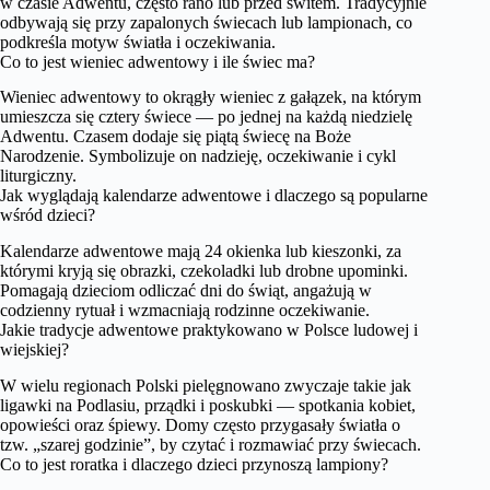
w czasie Adwentu, często rano lub przed świtem. Tradycyjnie
odbywają się przy zapalonych świecach lub lampionach, co
podkreśla motyw światła i oczekiwania.
Co to jest wieniec adwentowy i ile świec ma?
Wieniec adwentowy to okrągły wieniec z gałązek, na którym
umieszcza się cztery świece — po jednej na każdą niedzielę
Adwentu. Czasem dodaje się piątą świecę na Boże
Narodzenie. Symbolizuje on nadzieję, oczekiwanie i cykl
liturgiczny.
Jak wyglądają kalendarze adwentowe i dlaczego są popularne
wśród dzieci?
Kalendarze adwentowe mają 24 okienka lub kieszonki, za
którymi kryją się obrazki, czekoladki lub drobne upominki.
Pomagają dzieciom odliczać dni do świąt, angażują w
codzienny rytuał i wzmacniają rodzinne oczekiwanie.
Jakie tradycje adwentowe praktykowano w Polsce ludowej i
wiejskiej?
W wielu regionach Polski pielęgnowano zwyczaje takie jak
ligawki na Podlasiu, prządki i poskubki — spotkania kobiet,
opowieści oraz śpiewy. Domy często przygasały światła o
tzw. „szarej godzinie”, by czytać i rozmawiać przy świecach.
Co to jest roratka i dlaczego dzieci przynoszą lampiony?