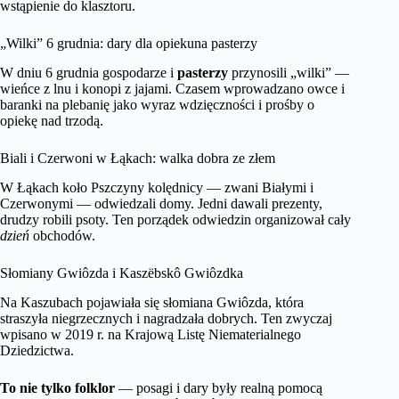
wstąpienie do klasztoru.
„Wilki” 6 grudnia: dary dla opiekuna pasterzy
W dniu 6 grudnia gospodarze i
pasterzy
przynosili „wilki” —
wieńce z lnu i konopi z jajami. Czasem wprowadzano owce i
baranki na plebanię jako wyraz wdzięczności i prośby o
opiekę nad trzodą.
Biali i Czerwoni w Łąkach: walka dobra ze złem
W Łąkach koło Pszczyny kolędnicy — zwani Białymi i
Czerwonymi — odwiedzali domy. Jedni dawali prezenty,
drudzy robili psoty. Ten porządek odwiedzin organizował cały
dzień
obchodów.
Słomiany Gwiôzda i Kaszëbskô Gwiôzdka
Na Kaszubach pojawiała się słomiana Gwiôzda, która
straszyła niegrzecznych i nagradzała dobrych. Ten zwyczaj
wpisano w 2019 r. na Krajową Listę Niematerialnego
Dziedzictwa.
To nie tylko folklor
— posagi i dary były realną pomocą