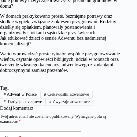
Jakie potrawy i zwyczaje towarzyszą postnemu grudniowi w
domu?
W domach praktykowano proste, bezmięsne potrawy oraz
słodkie wypieki związane z okresem przygotowań. Rodziny
dzieliły się opłatkiem, planowały postanowienia i
organizowały spotkania sąsiedzkie przy świecach.
Jak edukować dzieci o sensie Adwentu bez nadmiernej
komercjalizacji?
Warto wprowadzać proste rytuały: wspólne przygotowywanie
wieńca, czytanie opowieści biblijnych, udział w roratach oraz
tworzenie własnego kalendarza adwentowego z zadaniami
dobroczynnymi zamiast prezentów.
Tagi
#
Adwent w Polsce
#
Ciekawostki adwentowe
#
Tradycje adventowe
#
Zwyczaje adwentowe
Dodaj komentarz
Twój adres email nie zostanie opublikowany.
Wymagane pola są
oznaczone
*