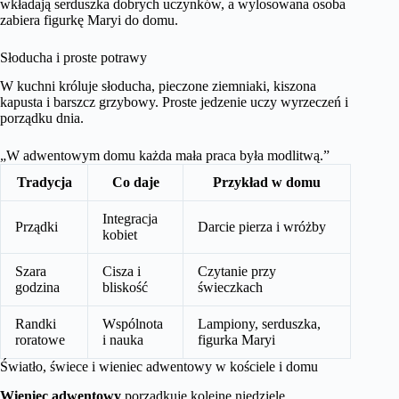
wkładają serduszka dobrych uczynków, a wylosowana osoba
zabiera figurkę Maryi do domu.
Słoducha i proste potrawy
W kuchni króluje słoducha, pieczone ziemniaki, kiszona
kapusta i barszcz grzybowy. Proste jedzenie uczy wyrzeczeń i
porządku dnia.
„W adwentowym domu każda mała praca była modlitwą.”
Tradycja
Co daje
Przykład w domu
Integracja
Prządki
Darcie pierza i wróżby
kobiet
Szara
Cisza i
Czytanie przy
godzina
bliskość
świeczkach
Randki
Wspólnota
Lampiony, serduszka,
roratowe
i nauka
figurka Maryi
Światło, świece i wieniec adwentowy w kościele i domu
Wieniec adwentowy
porządkuje kolejne niedziele