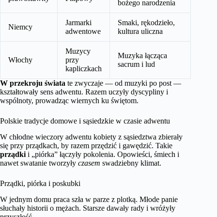
bożego narodzenia
Jarmarki
Smaki, rękodzieło,
Niemcy
adwentowe
kultura uliczna
Muzycy
Muzyka łącząca
Włochy
przy
sacrum i lud
kapliczkach
W przekroju świata
te zwyczaje — od muzyki po post —
kształtowały sens adwentu. Razem uczyły dyscypliny i
wspólnoty, prowadząc wiernych ku świętom.
Polskie tradycje domowe i sąsiedzkie w czasie adwentu
W chłodne wieczory adwentu kobiety z sąsiedztwa zbierały
się przy prządkach, by razem przędzić i gawędzić. Takie
prządki
i „piórka” łączyły pokolenia. Opowieści, śmiech i
nawet swatanie tworzyły
czasem
swadziebny klimat.
Prządki, piórka i poskubki
W jednym domu praca szła w parze z plotką. Młode panie
słuchały historii o mężach. Starsze dawały rady i wróżyły
przyszłość.