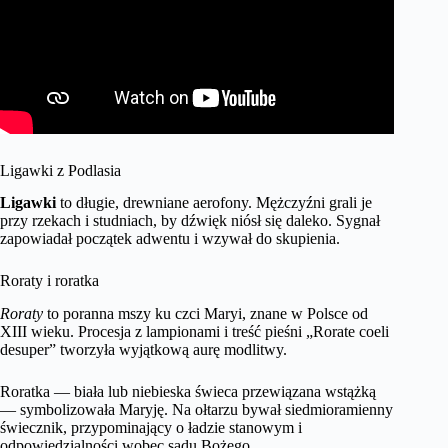
Ligawki z Podlasia
Ligawki
to długie, drewniane aerofony. Mężczyźni grali je
przy rzekach i studniach, by dźwięk niósł się daleko. Sygnał
zapowiadał początek adwentu i wzywał do skupienia.
Roraty i roratka
Roraty
to poranna mszy ku czci Maryi, znane w Polsce od
XIII wieku. Procesja z lampionami i treść pieśni „Rorate coeli
desuper” tworzyła wyjątkową aurę modlitwy.
Roratka — biała lub niebieska świeca przewiązana wstążką
— symbolizowała Maryję. Na ołtarzu bywał siedmioramienny
świecznik, przypominający o ładzie stanowym i
odpowiedzialności wobec sądu Bożego.