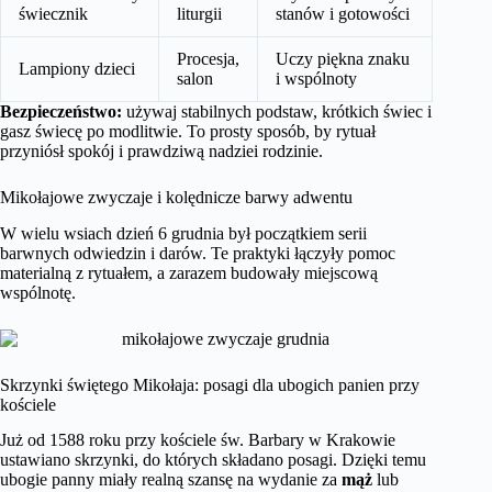
świecznik
liturgii
stanów i gotowości
Procesja,
Uczy piękna znaku
Lampiony dzieci
salon
i wspólnoty
Bezpieczeństwo:
używaj stabilnych podstaw, krótkich świec i
gasz świecę po modlitwie. To prosty sposób, by rytuał
przyniósł spokój i prawdziwą nadziei rodzinie.
Mikołajowe zwyczaje i kolędnicze barwy adwentu
W wielu wsiach dzień 6 grudnia był początkiem serii
barwnych odwiedzin i darów. Te praktyki łączyły pomoc
materialną z rytuałem, a zarazem budowały miejscową
wspólnotę.
Skrzynki świętego Mikołaja: posagi dla ubogich panien przy
kościele
Już od 1588 roku przy kościele św. Barbary w Krakowie
ustawiano skrzynki, do których składano posagi. Dzięki temu
ubogie panny miały realną szansę na wydanie za
mąż
lub