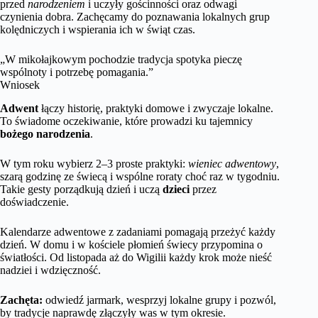
przed
narodzeniem
i uczyły gościnności oraz odwagi
czynienia dobra. Zachęcamy do poznawania lokalnych grup
kolędniczych i wspierania ich w świąt czas.
„W mikołajkowym pochodzie tradycja spotyka pieczę
wspólnoty i potrzebę pomagania.”
Wniosek
Adwent
łączy historię, praktyki domowe i zwyczaje lokalne.
To świadome oczekiwanie, które prowadzi ku tajemnicy
bożego narodzenia
.
W tym roku wybierz 2–3 proste praktyki:
wieniec adwentowy
,
szarą godzinę ze świecą i wspólne roraty choć raz w tygodniu.
Takie gesty porządkują dzień i uczą
dzieci
przez
doświadczenie.
Kalendarze adwentowe z zadaniami pomagają przeżyć każdy
dzień. W domu i w kościele płomień świecy przypomina o
światłości. Od listopada aż do Wigilii każdy krok może nieść
nadziei i wdzięczność.
Zachęta:
odwiedź jarmark, wesprzyj lokalne grupy i pozwól,
by tradycje naprawdę złączyły was w tym okresie.