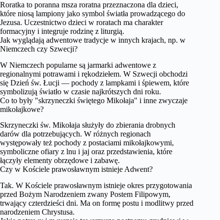
Roratka to poranna msza roratna przeznaczona dla dzieci,
które niosą lampiony jako symbol światła prowadzącego do
Jezusa. Uczestnictwo dzieci w roratach ma charakter
formacyjny i integruje rodzinę z liturgią.
Jak wyglądają adwentowe tradycje w innych krajach, np. w
Niemczech czy Szwecji?
W Niemczech popularne są jarmarki adwentowe z
regionalnymi potrawami i rękodziełem. W Szwecji obchodzi
się Dzień św. Łucji — pochody z lampkami i śpiewem, które
symbolizują światło w czasie najkrótszych dni roku.
Co to były "skrzyneczki świętego Mikołaja" i inne zwyczaje
mikołajkowe?
Skrzyneczki św. Mikołaja służyły do zbierania drobnych
darów dla potrzebujących. W różnych regionach
występowały też pochody z postaciami mikołajkowymi,
symboliczne ofiary z lnu i jaj oraz przedstawienia, które
łączyły elementy obrzędowe i zabawę.
Czy w Kościele prawosławnym istnieje Adwent?
Tak. W Kościele prawosławnym istnieje okres przygotowania
przed Bożym Narodzeniem zwany Postem Filipowym,
trwający czterdzieści dni. Ma on formę postu i modlitwy przed
narodzeniem Chrystusa.