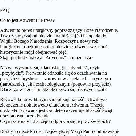
FAQ
Co to jest Adwent i ile trwa?
Adwent to okres liturgiczny poprzedzający Boże Narodzenie.
Trwa zazwyczaj od niedzieli najbliższej 30 listopada do
Wigilii Bożego Narodzenia. Rozpoczyna nowy rok
liturgiczny i obejmuje cztery niedziele adwentowe, choć
historycznie mógł obejmować pięć.
Skąd pochodzi nazwa "Adventus" i co oznacza?
Nazwa wywodzi się z łacińskiego „adventus”, czyli
„przybycie”. Pierwotnie odnosiła się do oczekiwania na
przyjście Chrystusa — zarówno w aspekcie historycznym
(narodzenie), jak i eschatologicznym (ponowne przyjście).
Dlaczego w trzecią niedzielę używa się różowych szat?
Różowy kolor w liturgii symbolizuje radość i chwilowe
złagodzenie pokutowego charakteru Adwentu. Trzecia
niedziela nazywana jest Gaudete i akcentuje bliskość świąt
oraz radosne oczekiwanie.
Czym są roraty i dlaczego odprawia się je przy świecach?
Roraty to msze ku czci Najświętszej Maryi Panny odprawiane