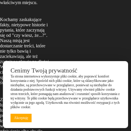
właściwym miejscu.
Kochamy zaskakujące
fakty, nietypowe historie i
pytania, które zaczynają
się od "czy wiesz, że...?".
Naszą misją jest
dostarczanie treści, które
nie tylko bawią i
zaciekawiają, ale też
zostają w głowie na dłużej.
Wierzymy, że nawet krótka
Cenimy Twoją prywatność
ciekawostka może zmienić
Ta strona internetowa wykorzystuje pliki cookie, aby poprawić komfort
sposób, w jaki patrzysz na
korzystania z niej. Spośród nich pliki cookie, które są sklasyfikowane jako
świat.
niezbędne, są przechowywane w przeglądarce, ponieważ są niezbędne do
działania podstawowych funkcji witryny. Używamy również plików cookie
stron trzecich, które pomagają nam analizować i rozumieć sposób korzystania z
tej witryny. Te pliki cookie będą przechowywane w przeglądarce użytkownika
Za Weloveinstant stoją
wyłącznie za jego zgodą. Użytkownik ma również możliwość rezygnacji z tych
ludzie, którzy naprawdę
plików cookie.
lubią grzebać w źródłach,
przeszukiwać internet i
Akceptuję
książki, by znaleźć coś, co
wywoła uśmiech,