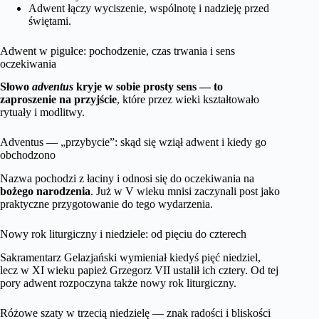
Adwent łączy wyciszenie, wspólnotę i nadzieję przed
świętami.
Adwent w pigułce: pochodzenie, czas trwania i sens
oczekiwania
Słowo
adventus
kryje w sobie prosty sens — to
zaproszenie na przyjście
, które przez wieki kształtowało
rytuały i modlitwy.
Adventus — „przybycie”: skąd się wziął adwent i kiedy go
obchodzono
Nazwa pochodzi z łaciny i odnosi się do oczekiwania na
bożego narodzenia
. Już w V wieku mnisi zaczynali post jako
praktyczne przygotowanie do tego wydarzenia.
Nowy rok liturgiczny i niedziele: od pięciu do czterech
Sakramentarz Gelazjański wymieniał kiedyś pięć niedziel,
lecz w XI wieku papież Grzegorz VII ustalił ich cztery. Od tej
pory adwent rozpoczyna także nowy rok liturgiczny.
Różowe szaty w trzecią niedzielę — znak radości i bliskości