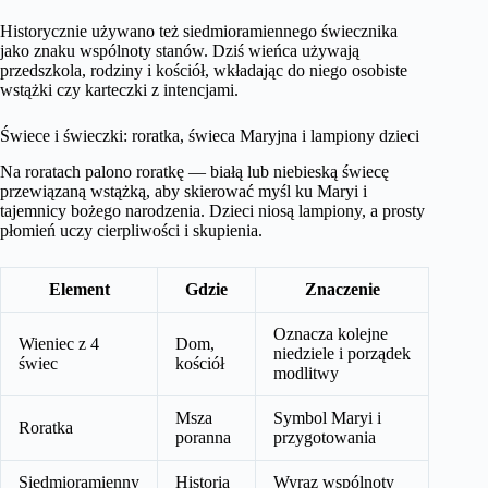
Historycznie używano też siedmioramiennego świecznika
jako znaku wspólnoty stanów. Dziś wieńca używają
przedszkola, rodziny i kościół, wkładając do niego osobiste
wstążki czy karteczki z intencjami.
Świece i świeczki: roratka, świeca Maryjna i lampiony dzieci
Na roratach palono roratkę — białą lub niebieską świecę
przewiązaną wstążką, aby skierować myśl ku Maryi i
tajemnicy bożego narodzenia. Dzieci niosą lampiony, a prosty
płomień uczy cierpliwości i skupienia.
Element
Gdzie
Znaczenie
Oznacza kolejne
Wieniec z 4
Dom,
niedziele i porządek
świec
kościół
modlitwy
Msza
Symbol Maryi i
Roratka
poranna
przygotowania
Siedmioramienny
Historia
Wyraz wspólnoty