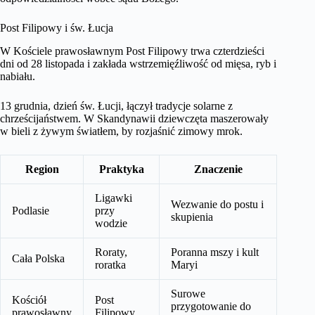
Post Filipowy i św. Łucja
W Kościele prawosławnym Post Filipowy trwa czterdzieści
dni od 28 listopada i zakłada wstrzemięźliwość od mięsa, ryb i
nabiału.
13 grudnia, dzień św. Łucji, łączył tradycje solarne z
chrześcijaństwem. W Skandynawii dziewczęta maszerowały
w bieli z żywym światłem, by rozjaśnić zimowy mrok.
Region
Praktyka
Znaczenie
Ligawki
Wezwanie do postu i
Podlasie
przy
skupienia
wodzie
Roraty,
Poranna mszy i kult
Cała Polska
roratka
Maryi
Surowe
Kościół
Post
przygotowanie do
prawosławny
Filipowy