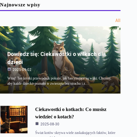
Najnowsze wpisy
All
Dowiedz się: Ciekawostki o wilkach dla
dzieci
2025-09-02
Witaj! Ten krótki przewodnik pokaże, jak fascynujące są wilki. Chcemy,
aby każde dziecko poznało te zwierzęta bez strachu i z…
Ciekawostki o kotkach: Co musisz
wiedzieć o kotach?
2025-08-30
Świat kotów skrywa wiele zaskakujących faktów, które