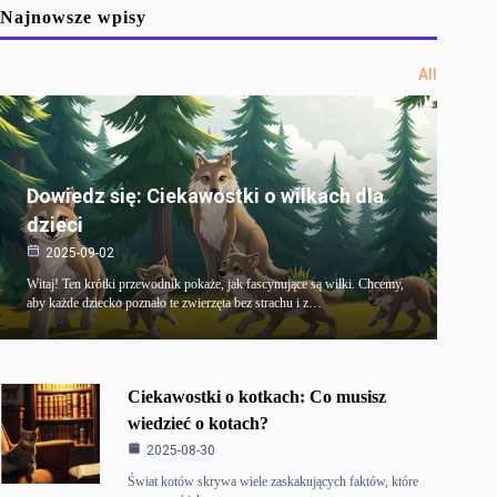
Najnowsze wpisy
All
Dowiedz się: Ciekawostki o wilkach dla
dzieci
2025-09-02
Witaj! Ten krótki przewodnik pokaże, jak fascynujące są wilki. Chcemy,
aby każde dziecko poznało te zwierzęta bez strachu i z…
Ciekawostki o kotkach: Co musisz
wiedzieć o kotach?
2025-08-30
Świat kotów skrywa wiele zaskakujących faktów, które