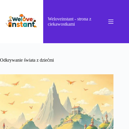
Przejdź
do
treści
Weloveinstant - strona z
ciekawostkami
Odkrywanie świata z dziećmi