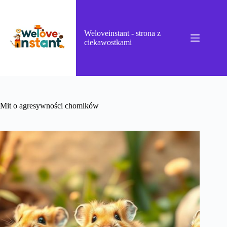
Przejdź
do
treści
Weloveinstant - strona z
ciekawostkami
Mit o agresywności chomików