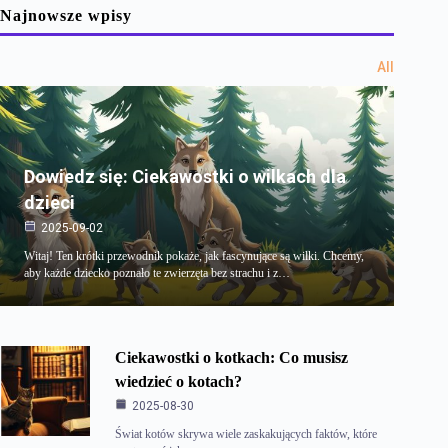
Najnowsze wpisy
All
Dowiedz się: Ciekawostki o wilkach dla
dzieci
2025-09-02
Witaj! Ten krótki przewodnik pokaże, jak fascynujące są wilki. Chcemy,
aby każde dziecko poznało te zwierzęta bez strachu i z…
Ciekawostki o kotkach: Co musisz
wiedzieć o kotach?
2025-08-30
Świat kotów skrywa wiele zaskakujących faktów, które