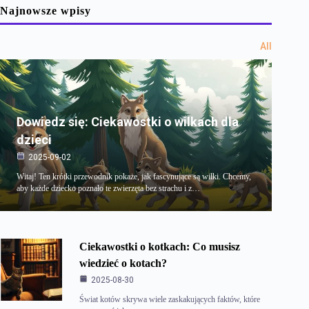
Najnowsze wpisy
All
Dowiedz się: Ciekawostki o wilkach dla
dzieci
2025-09-02
Witaj! Ten krótki przewodnik pokaże, jak fascynujące są wilki. Chcemy,
aby każde dziecko poznało te zwierzęta bez strachu i z…
Ciekawostki o kotkach: Co musisz
wiedzieć o kotach?
2025-08-30
Świat kotów skrywa wiele zaskakujących faktów, które