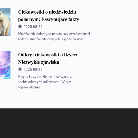
Ciekawostki o niedźwiedziu
polarnym: Fascynujące fakty
2025-08-29
Niedźwiedź polarny to największy przedstawiciel
rodziny niedźwiedziowatych. Żyje w Arktyce…
Odkryj ciekawostki o fizyce:
Niezwykłe zjawiska
2025-08-29
Fizyka łączy codzienne obserwacje ze
spektakularnymi odkryciami. W tym
wprowadzeniu…