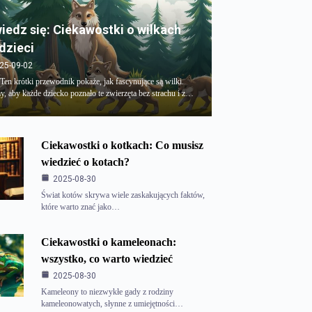
iedz się: Ciekawostki o wilkach
 dzieci
25-09-02
 Ten krótki przewodnik pokaże, jak fascynujące są wilki.
, aby każde dziecko poznało te zwierzęta bez strachu i z…
Ciekawostki o kotkach: Co musisz
wiedzieć o kotach?
2025-08-30
Świat kotów skrywa wiele zaskakujących faktów,
które warto znać jako…
Ciekawostki o kameleonach:
wszystko, co warto wiedzieć
2025-08-30
Kameleony to niezwykłe gady z rodziny
kameleonowatych, słynne z umiejętności…