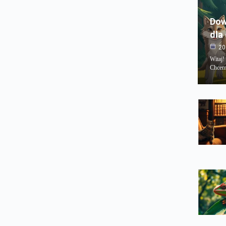
Dow
dla
20
Witaj!
Chcemy