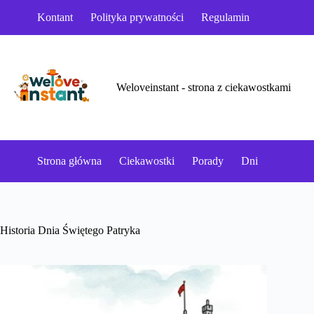
Przejdź
Kontant
Polityka prywatności
Regulamin
do
treści
Weloveinstant - strona z ciekawostkami
Strona główna
Ciekawostki
Porady
Dni
Historia Dnia Świętego Patryka