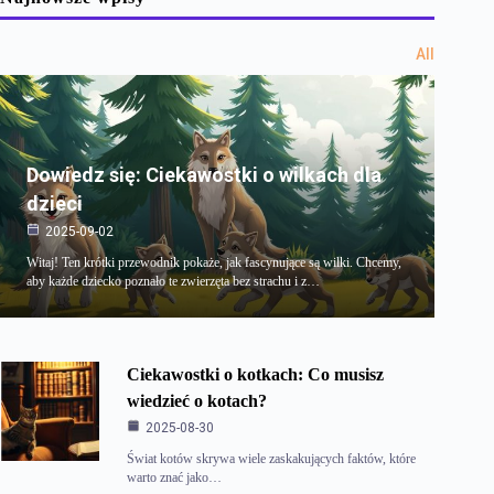
All
Dowiedz się: Ciekawostki o wilkach dla
dzieci
2025-09-02
Witaj! Ten krótki przewodnik pokaże, jak fascynujące są wilki. Chcemy,
aby każde dziecko poznało te zwierzęta bez strachu i z…
Ciekawostki o kotkach: Co musisz
wiedzieć o kotach?
2025-08-30
Świat kotów skrywa wiele zaskakujących faktów, które
warto znać jako…