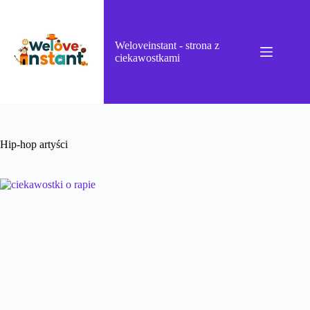
Przejdź
do
treści
Weloveinstant - strona z
ciekawostkami
Hip-hop artyści