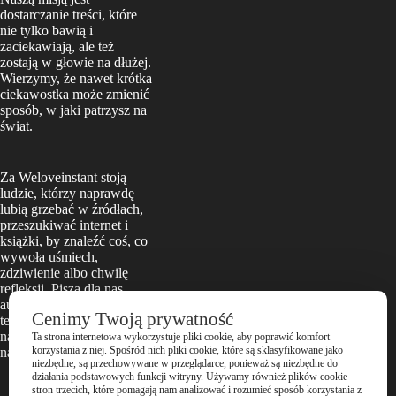
dostarczanie treści, które
nie tylko bawią i
zaciekawiają, ale też
zostają w głowie na dłużej.
Wierzymy, że nawet krótka
ciekawostka może zmienić
sposób, w jaki patrzysz na
świat.
Za Weloveinstant stoją
ludzie, którzy naprawdę
lubią grzebać w źródłach,
przeszukiwać internet i
książki, by znaleźć coś, co
wywoła uśmiech,
zdziwienie albo chwilę
refleksji. Piszą dla nas
autorzy z pasją, a każdy
Cenimy Twoją prywatność
tekst przechodzi przez
nasze wewnętrzne „czy to
Ta strona internetowa wykorzystuje pliki cookie, aby poprawić komfort
korzystania z niej. Spośród nich pliki cookie, które są sklasyfikowane jako
naprawdę ciekawe?” sito.
niezbędne, są przechowywane w przeglądarce, ponieważ są niezbędne do
działania podstawowych funkcji witryny. Używamy również plików cookie
stron trzecich, które pomagają nam analizować i rozumieć sposób korzystania z