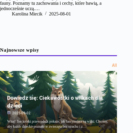
fauny. Poznamy tu zachowania i cechy, które bawią, a
jednocześnie uczą.…
Karolina Miecik
2025-08-01
Najnowsze wpisy
All
Dowiedz się: Ciekawostki o wilkach dla
dzieci
2025-09-02
Witaj! Ten krótki przewodnik pokaże, jak fascynujące są wilki. Chcemy,
aby każde dziecko poznało te zwierzęta bez strachu i z…