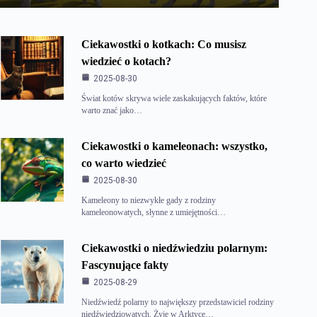
Ciekawostki o kotkach: Co musisz
wiedzieć o kotach?
2025-08-30
Świat kotów skrywa wiele zaskakujących faktów, które
warto znać jako…
Ciekawostki o kameleonach: wszystko,
co warto wiedzieć
2025-08-30
Kameleony to niezwykłe gady z rodziny
kameleonowatych, słynne z umiejętności…
Ciekawostki o niedźwiedziu polarnym:
Fascynujące fakty
2025-08-29
Niedźwiedź polarny to największy przedstawiciel rodziny
niedźwiedziowatych. Żyje w Arktyce…