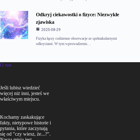
Odkryj ciekawostki o fizyce: Niezwykłe
zjawiska
2025-08-29
Fizyka łączy codzienne obserwacje ze spektakularnymi
odkryciami. W tym wprowadzeniu…
O nas
Jeśli lubisz wiedzieć
więcej niż inni, jesteś we
właściwym miejscu.
Kochamy zaskakujące
fakty, nietypowe historie i
pytania, które zaczynają
się od "czy wiesz, że...?".
Naszą misją jest