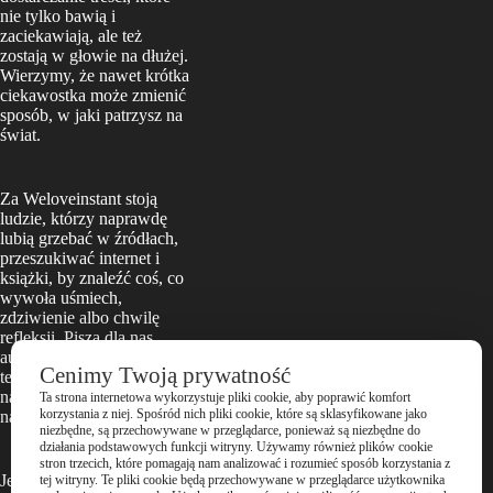
nie tylko bawią i
zaciekawiają, ale też
zostają w głowie na dłużej.
Wierzymy, że nawet krótka
ciekawostka może zmienić
sposób, w jaki patrzysz na
świat.
Za Weloveinstant stoją
ludzie, którzy naprawdę
lubią grzebać w źródłach,
przeszukiwać internet i
książki, by znaleźć coś, co
wywoła uśmiech,
zdziwienie albo chwilę
refleksji. Piszą dla nas
autorzy z pasją, a każdy
Cenimy Twoją prywatność
tekst przechodzi przez
nasze wewnętrzne „czy to
Ta strona internetowa wykorzystuje pliki cookie, aby poprawić komfort
korzystania z niej. Spośród nich pliki cookie, które są sklasyfikowane jako
naprawdę ciekawe?” sito.
niezbędne, są przechowywane w przeglądarce, ponieważ są niezbędne do
działania podstawowych funkcji witryny. Używamy również plików cookie
stron trzecich, które pomagają nam analizować i rozumieć sposób korzystania z
Jeśli lubisz wiedzieć
tej witryny. Te pliki cookie będą przechowywane w przeglądarce użytkownika