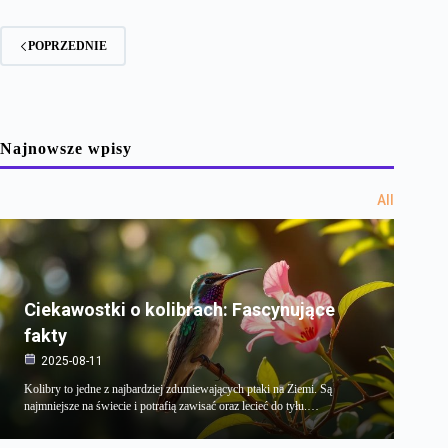
POPRZEDNIE
Najnowsze wpisy
All
Ciekawostki o kolibrach: Fascynujące
fakty
2025-08-11
Kolibry to jedne z najbardziej zdumiewających ptaki na Ziemi. Są
najmniejsze na świecie i potrafią zawisać oraz lecieć do tyłu.…