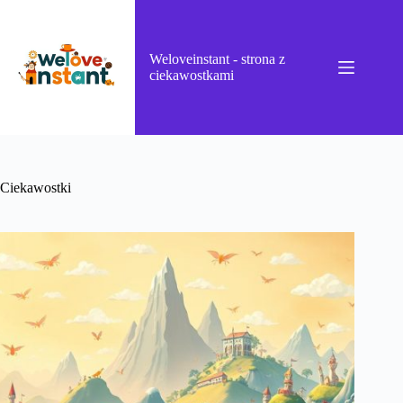
Przejdź
do
treści
Weloveinstant - strona z
ciekawostkami
Ciekawostki