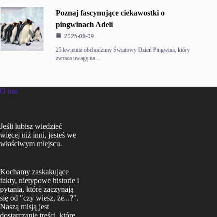
Poznaj fascynujące ciekawostki o
pingwinach Adeli
2025-08-09
25 kwietnia obchodzimy Światowy Dzień Pingwina, który
zwraca uwagę na…
O nas
Jeśli lubisz wiedzieć
więcej niż inni, jesteś we
właściwym miejscu.
Kochamy zaskakujące
fakty, nietypowe historie i
pytania, które zaczynają
się od "czy wiesz, że...?".
Naszą misją jest
dostarczanie treści, które